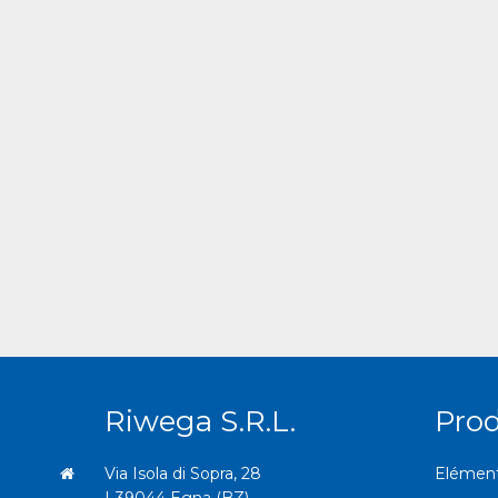
Riwega S.r.l.
Prod
Via Isola di Sopra, 28
Eléments