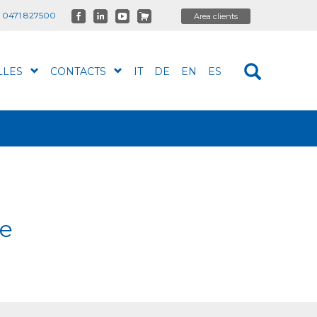
 0471 827500
LLES
CONTACTS
IT
DE
EN
ES
se