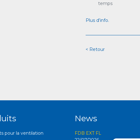
temps
Plus d’info.
< Retour
uits
News
 pour la ventilation
FDB EXT FL