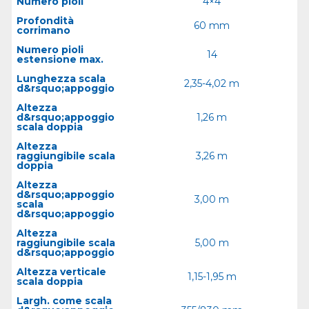
Numero pioli
4×4
Profondità
60 mm
corrimano
Numero pioli
14
estensione max.
Lunghezza scala
2,35-4,02 m
d&rsquo;appoggio
Altezza
d&rsquo;appoggio
1,26 m
scala doppia
Altezza
raggiungibile scala
3,26 m
doppia
Altezza
d&rsquo;appoggio
3,00 m
scala
d&rsquo;appoggio
Altezza
raggiungibile scala
5,00 m
d&rsquo;appoggio
Altezza verticale
1,15-1,95 m
scala doppia
Largh. come scala