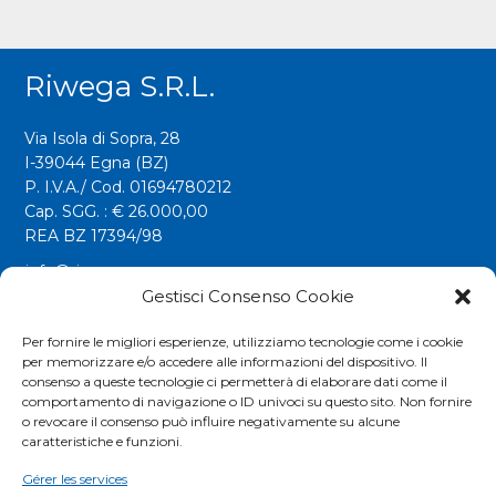
Riwega S.r.l.
Via Isola di Sopra, 28
I-39044 Egna (BZ)
P. I.V.A./ Cod. 01694780212
Cap. SGG. : € 26.000,00
REA BZ 17394/98
info@riwega.com
riwega@legalmail.it
Gestisci Consenso Cookie
Tel.
+39 0471 827500
Per fornire le migliori esperienze, utilizziamo tecnologie come i cookie
per memorizzare e/o accedere alle informazioni del dispositivo. Il
Fax. +39 0471 827555
consenso a queste tecnologie ci permetterà di elaborare dati come il
comportamento di navigazione o ID univoci su questo sito. Non fornire
o revocare il consenso può influire negativamente su alcune
Social
caratteristiche e funzioni.
Gérer les services