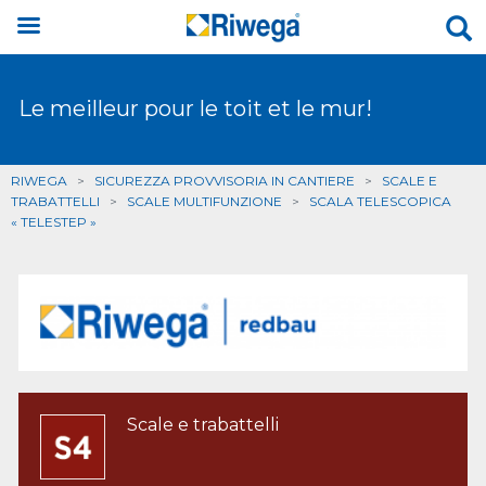
Le meilleur pour le toit et le mur!
RIWEGA
>
SICUREZZA PROVVISORIA IN CANTIERE
>
SCALE E
TRABATTELLI
>
SCALE MULTIFUNZIONE
>
SCALA TELESCOPICA
« TELESTEP »
Scale e trabattelli