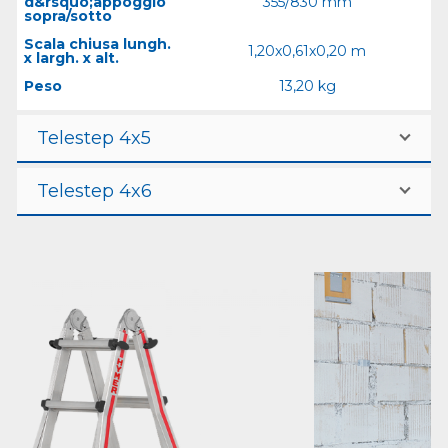
d&rsquo;appoggio
355/830 mm
sopra/sotto
Scala chiusa lungh.
1,20x0,61x0,20 m
x largh. x alt.
Peso
13,20 kg
Telestep 4x5
Telestep 4x6