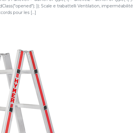
dClass("opened"); }); Scale e trabattelli Ventilation, imperméabilit
ords pour les [...]