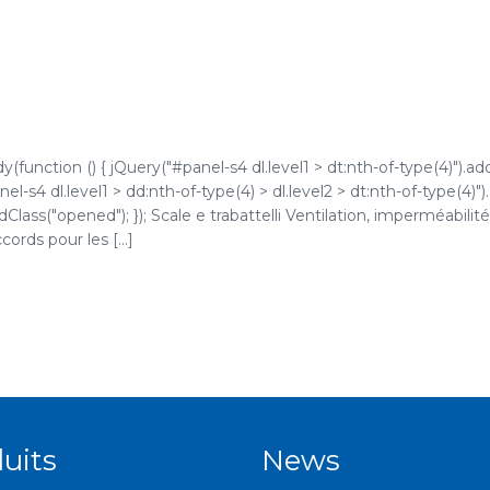
function () { jQuery("#panel-s4 dl.level1 > dt:nth-of-type(4)").ad
l-s4 dl.level1 > dd:nth-of-type(4) > dl.level2 > dt:nth-of-type(4)"
dClass("opened"); }); Scale e trabattelli Ventilation, imperméabilit
ords pour les [...]
uits
News