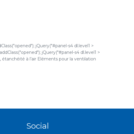
dClass("opened"); jQuery("#panel-s4 dl.level1 >
).addClass("opened"); jQuery("#panel-s4 dl.level1 >
é, étanchéité à l’air Eléments pour la ventilation
Social