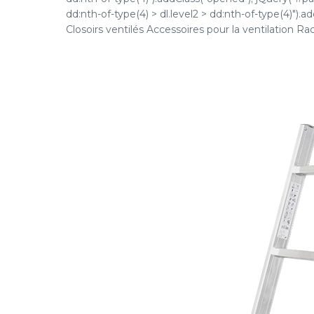
dd:nth-of-type(4) > dl.level2 > dd:nth-of-type(4)").ad
Closoirs ventilés Accessoires pour la ventilation Racc