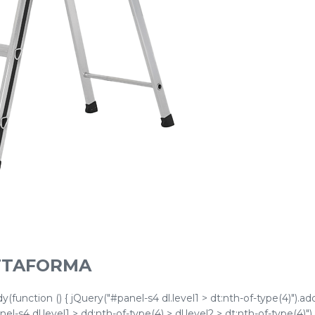
ATTAFORMA
function () { jQuery("#panel-s4 dl.level1 > dt:nth-of-type(4)").ad
l-s4 dl.level1 > dd:nth-of-type(4) > dl.level2 > dt:nth-of-type(4)"