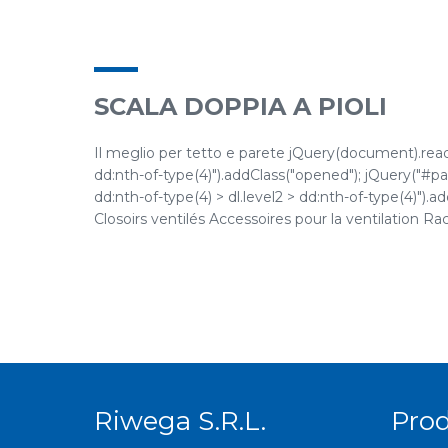
SCALA DOPPIA A PIOLI
Il meglio per tetto e parete jQuery(document).ready(
dd:nth-of-type(4)").addClass("opened"); jQuery("#pane
dd:nth-of-type(4) > dl.level2 > dd:nth-of-type(4)").ad
Closoirs ventilés Accessoires pour la ventilation Racc
Riwega S.r.l.
Prod