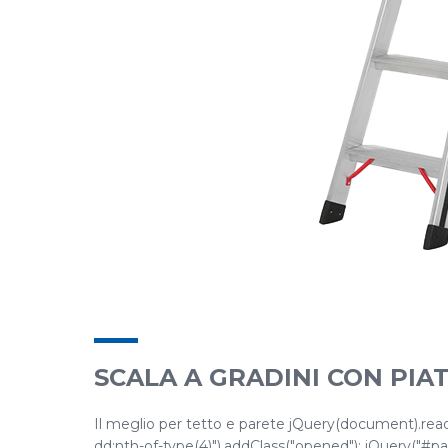
SCALA A GRADINI CON PI
Il meglio per tetto e parete jQuery(document).ready(
dd:nth-of-type(4)").addClass("opened"); jQuery("#pane