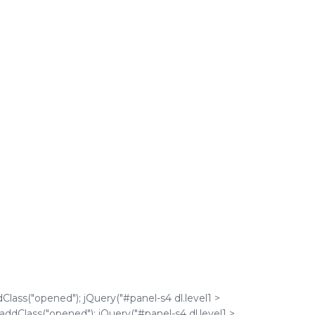
dClass("opened"); jQuery("#panel-s4 dl.level1 >
).addClass("opened"); jQuery("#panel-s4 dl.level1 >