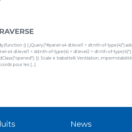
TRAVERSE
function () { jQuery("#panel-s4 dl.level1 > dt:nth-of-type(4)").ad
l-s4 dl.level1 > dd:nth-of-type(4) > dl.level2 > dt:nth-of-type(4)"
dClass("opened"); }); Scale e trabattelli Ventilation, imperméabilit
ords pour les [...]
uits
News