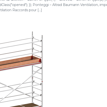
addClass("opened"); }); Ponteggi – Altrad Baumann Ventilation, imp
ilation Raccords pour [...]