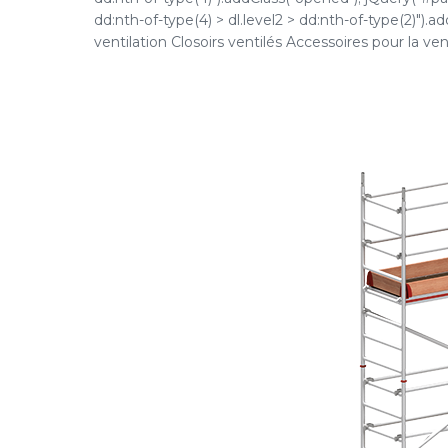
dd:nth-of-type(4) > dl.level2 > dd:nth-of-type(2)").
ventilation Closoirs ventilés Accessoires pour la vent