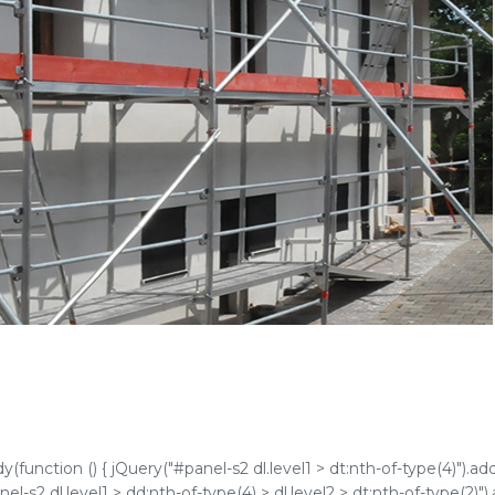
function () { jQuery("#panel-s2 dl.level1 > dt:nth-of-type(4)").ad
l-s2 dl.level1 > dd:nth-of-type(4) > dl.level2 > dt:nth-of-type(2)")