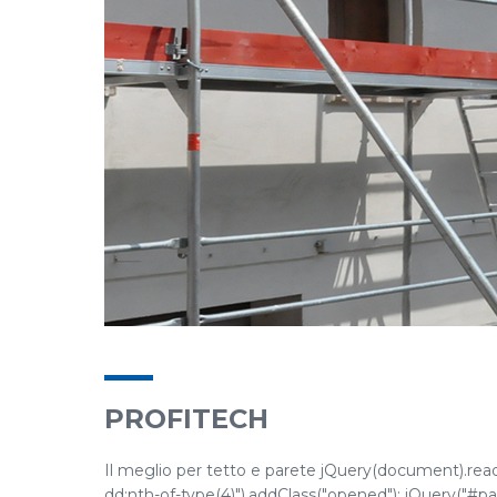
PROFITECH
Il meglio per tetto e parete jQuery(document).ready(
dd:nth-of-type(4)").addClass("opened"); jQuery("#pane