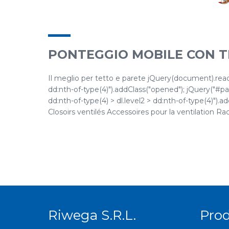
PONTEGGIO MOBILE CON 
Il meglio per tetto e parete jQuery(document).ready(
dd:nth-of-type(4)").addClass("opened"); jQuery("#pane
dd:nth-of-type(4) > dl.level2 > dd:nth-of-type(4)").ad
Closoirs ventilés Accessoires pour la ventilation Racc
Riwega S.r.l.
Prod