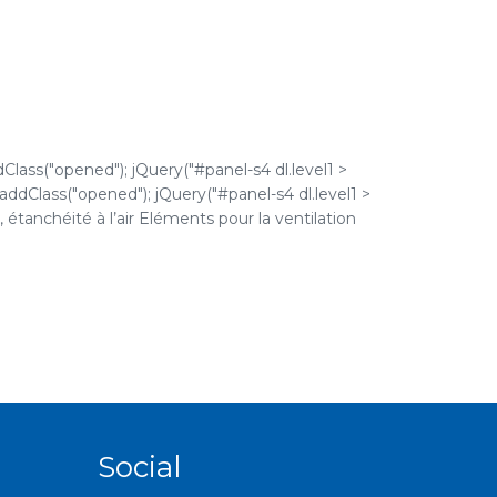
dClass("opened"); jQuery("#panel-s4 dl.level1 >
).addClass("opened"); jQuery("#panel-s4 dl.level1 >
é, étanchéité à l’air Eléments pour la ventilation
Social