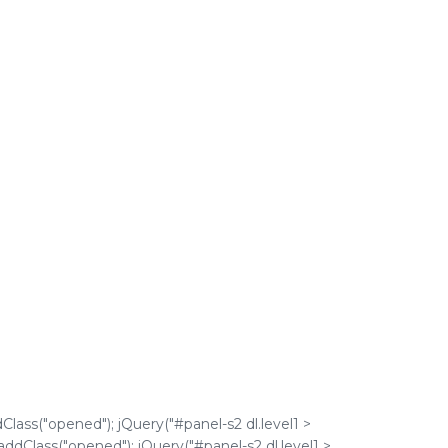
dClass("opened"); jQuery("#panel-s2 dl.level1 >
.addClass("opened"); jQuery("#panel-s2 dl.level1 >