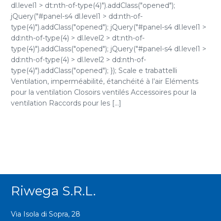
dl.level1 > dt:nth-of-type(4)").addClass("opened");
jQuery("#panel-s4 dl.level1 > dd:nth-of-
type(4)").addClass("opened"); jQuery("#panel-s4 dl.level1 >
dd:nth-of-type(4) > dl.level2 > dt:nth-of-
type(4)").addClass("opened"); jQuery("#panel-s4 dl.level1 >
dd:nth-of-type(4) > dl.level2 > dd:nth-of-
type(4)").addClass("opened"); }); Scale e trabattelli
Ventilation, imperméabilité, étanchéité à l’air Eléments
pour la ventilation Closoirs ventilés Accessoires pour la
ventilation Raccords pour les [...]
Riwega S.r.l.
Via Isola di Sopra, 28