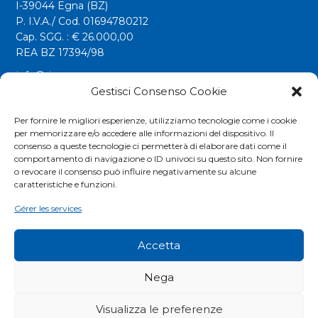
I-39044 Egna (BZ)
P. I.V.A./ Cod. 01694780212
Cap. SGG. : € 26.000,00
REA BZ 17394/98
info@riwega.com
riwega@legalmail.it
Gestisci Consenso Cookie
Tel.
+39 0471 827500
Per fornire le migliori esperienze, utilizziamo tecnologie come i cookie
per memorizzare e/o accedere alle informazioni del dispositivo. Il
Fax. +39 0471 827555
consenso a queste tecnologie ci permetterà di elaborare dati come il
comportamento di navigazione o ID univoci su questo sito. Non fornire
o revocare il consenso può influire negativamente su alcune
Social
caratteristiche e funzioni.
Gérer les services
Accetta
Nega
Visualizza le preferenze
COOKIES POLICY
|
PRIVACY POLICY
|
EXTRANET