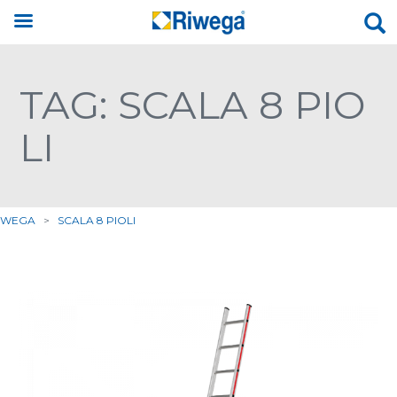
TAG: SCALA 8 PIO
LI
IWEGA
>
SCALA 8 PIOLI