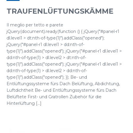
TRAUFENLÜFTUNGSKÄMME
Il meglio per tetto e parete
jQuery(document).ready(function () { jQuery("#panel-r1
dl.level1 > dt:nth-of-type(1)").addClass("opened");
jQuery("#panel-r1 dl.level1 > dd:nth-of-
type(1)").addClass("opened"); jQuery("#panel-r1 dl.level1 >
dd:nth-of-type(1) > dl.level2 > dt:nth-of-
type(1)").addClass("opened"); jQuery("#panel-r1 dl.level1 >
dd:nth-of-type(1) > dl.level2 > dd:nth-of-
type(1)").addClass("opened"); }); Be- und
Entlüftungssysteme fürs Dach Belüftung, Abdichtung,
Luftdichtheit Be- und Entlüftungssysteme fürs Dach
Belüftete First- und Gratrollen Zubehör für die
Hinterlüftung [...]