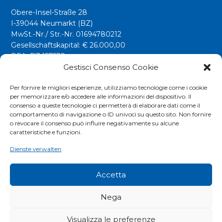
Obere-Insel-Straße 28
I-39044 Neumarkt (BZ)
MwSt.-Nr./ Str.-Nr. 01694780212
Gesellschaftskapital: € 26.000,00
REA: BZ 157538
Gestisci Consenso Cookie
info@riwega.com
riwega@legalmail.it
Per fornire le migliori esperienze, utilizziamo tecnologie come i cookie
per memorizzare e/o accedere alle informazioni del dispositivo. Il
Tel.
+39 0471 827500
consenso a queste tecnologie ci permetterà di elaborare dati come il
comportamento di navigazione o ID univoci su questo sito. Non fornire
o revocare il consenso può influire negativamente su alcune
Social
caratteristiche e funzioni.
Dienste verwalten
Accetta
Nega
Visualizza le preferenze