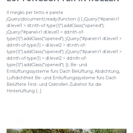
Il meglio per tetto e parete
jQuery(document).ready(function () { jQuery("#panel-r1
dl.level1 > dt:nth-of-type(1)").addClass("opened");
jQuery("#panel-r1 dl.level1 > dd:nth-of-
type(1)").addClass("opened"); jQuery("#panel-r1 dl.level1 >
dd:nth-of-type(1) > dl.level2 > dt:nth-of-
type(1)").addClass("opened"); jQuery("#panel-r1 dl.level1 >
dd:nth-of-type(1) > dl.level2 > dd:nth-of-
type(1)").addClass("opened"); }); Be- und
Entlüftungssysteme fürs Dach Belüftung, Abdichtung,
Luftdichtheit Be- und Entlüftungssysteme fürs Dach
Belüftete First- und Gratrollen Zubehör für die
Hinterlüftung [...]