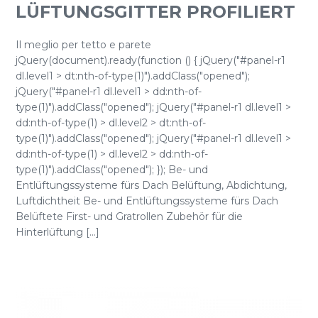
LÜFTUNGSGITTER PROFILIERT
Il meglio per tetto e parete
jQuery(document).ready(function () { jQuery("#panel-r1
dl.level1 > dt:nth-of-type(1)").addClass("opened");
jQuery("#panel-r1 dl.level1 > dd:nth-of-
type(1)").addClass("opened"); jQuery("#panel-r1 dl.level1 >
dd:nth-of-type(1) > dl.level2 > dt:nth-of-
type(1)").addClass("opened"); jQuery("#panel-r1 dl.level1 >
dd:nth-of-type(1) > dl.level2 > dd:nth-of-
type(1)").addClass("opened"); }); Be- und
Entlüftungssysteme fürs Dach Belüftung, Abdichtung,
Luftdichtheit Be- und Entlüftungssysteme fürs Dach
Belüftete First- und Gratrollen Zubehör für die
Hinterlüftung [...]