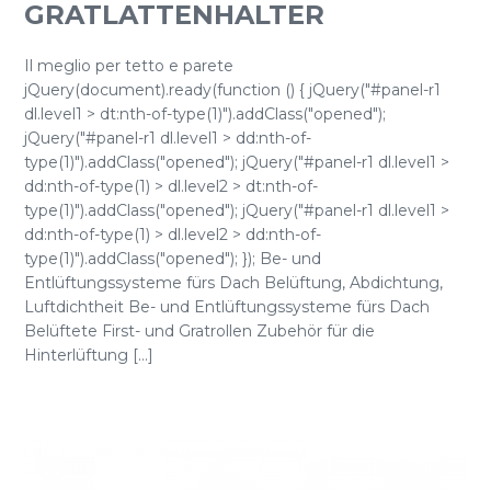
GRATLATTENHALTER
Il meglio per tetto e parete
jQuery(document).ready(function () { jQuery("#panel-r1
dl.level1 > dt:nth-of-type(1)").addClass("opened");
jQuery("#panel-r1 dl.level1 > dd:nth-of-
type(1)").addClass("opened"); jQuery("#panel-r1 dl.level1 >
dd:nth-of-type(1) > dl.level2 > dt:nth-of-
type(1)").addClass("opened"); jQuery("#panel-r1 dl.level1 >
dd:nth-of-type(1) > dl.level2 > dd:nth-of-
type(1)").addClass("opened"); }); Be- und
Entlüftungssysteme fürs Dach Belüftung, Abdichtung,
Luftdichtheit Be- und Entlüftungssysteme fürs Dach
Belüftete First- und Gratrollen Zubehör für die
Hinterlüftung [...]