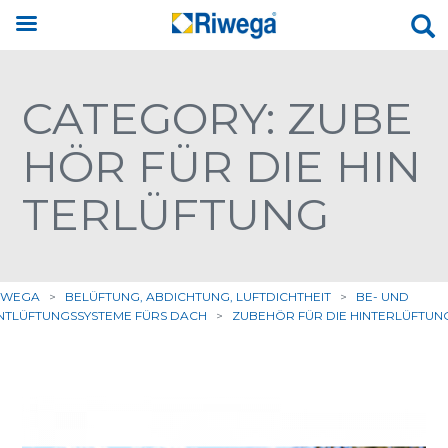
CATEGORY: ZUBE
HÖR FÜR DIE HIN
TERLÜFTUNG
IWEGA
>
BELÜFTUNG, ABDICHTUNG, LUFTDICHTHEIT
>
BE- UND
NTLÜFTUNGSSYSTEME FÜRS DACH
>
ZUBEHÖR FÜR DIE HINTERLÜFTUN