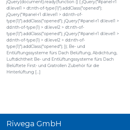
jQuery(document).ready(function () { jQuery("#panel-r1
dl.level1 > dt:nth-of-type(1)").addClass("opened");
jQuery("#panel-r1 dl.level1 > dd:nth-of-
type(1)").addClass("opened"); jQuery("#panel-r1 dl.level1 >
dd:nth-of-type(1) > dl.level2 > dt:nth-of-
type(1)").addClass("opened"); jQuery("#panel-r1 dl.level1 >
dd:nth-of-type(1) > dl.level2 > dd:nth-of-
type(1)").addClass("opened"); }); Be- und
Entlüftungssysteme fürs Dach Belüftung, Abdichtung,
Luftdichtheit Be- und Entlüftungssysteme fürs Dach
Belüftete First- und Gratrollen Zubehör für die
Hinterlüftung [...]
Riwega GmbH