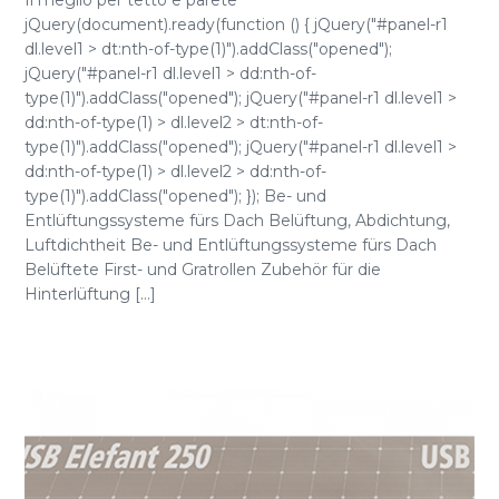
Il meglio per tetto e parete
jQuery(document).ready(function () { jQuery("#panel-r1
dl.level1 > dt:nth-of-type(1)").addClass("opened");
jQuery("#panel-r1 dl.level1 > dd:nth-of-
type(1)").addClass("opened"); jQuery("#panel-r1 dl.level1 >
dd:nth-of-type(1) > dl.level2 > dt:nth-of-
type(1)").addClass("opened"); jQuery("#panel-r1 dl.level1 >
dd:nth-of-type(1) > dl.level2 > dd:nth-of-
type(1)").addClass("opened"); }); Be- und
Entlüftungssysteme fürs Dach Belüftung, Abdichtung,
Luftdichtheit Be- und Entlüftungssysteme fürs Dach
Belüftete First- und Gratrollen Zubehör für die
Hinterlüftung [...]