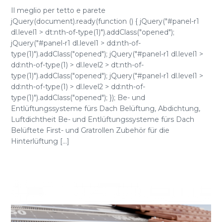
Il meglio per tetto e parete
jQuery(document).ready(function () { jQuery("#panel-r1
dl.level1 > dt:nth-of-type(1)").addClass("opened");
jQuery("#panel-r1 dl.level1 > dd:nth-of-
type(1)").addClass("opened"); jQuery("#panel-r1 dl.level1 >
dd:nth-of-type(1) > dl.level2 > dt:nth-of-
type(1)").addClass("opened"); jQuery("#panel-r1 dl.level1 >
dd:nth-of-type(1) > dl.level2 > dd:nth-of-
type(1)").addClass("opened"); }); Be- und
Entlüftungssysteme fürs Dach Belüftung, Abdichtung,
Luftdichtheit Be- und Entlüftungssysteme fürs Dach
Belüftete First- und Gratrollen Zubehör für die
Hinterlüftung [...]