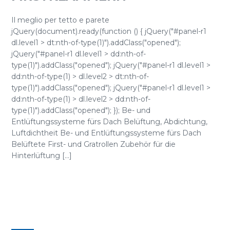
Il meglio per tetto e parete
jQuery(document).ready(function () { jQuery("#panel-r1
dl.level1 > dt:nth-of-type(1)").addClass("opened");
jQuery("#panel-r1 dl.level1 > dd:nth-of-
type(1)").addClass("opened"); jQuery("#panel-r1 dl.level1 >
dd:nth-of-type(1) > dl.level2 > dt:nth-of-
type(1)").addClass("opened"); jQuery("#panel-r1 dl.level1 >
dd:nth-of-type(1) > dl.level2 > dd:nth-of-
type(1)").addClass("opened"); }); Be- und
Entlüftungssysteme fürs Dach Belüftung, Abdichtung,
Luftdichtheit Be- und Entlüftungssysteme fürs Dach
Belüftete First- und Gratrollen Zubehör für die
Hinterlüftung [...]