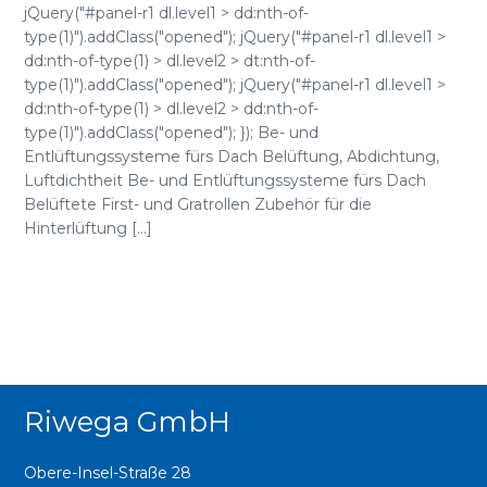
jQuery("#panel-r1 dl.level1 > dd:nth-of-
type(1)").addClass("opened"); jQuery("#panel-r1 dl.level1 >
dd:nth-of-type(1) > dl.level2 > dt:nth-of-
type(1)").addClass("opened"); jQuery("#panel-r1 dl.level1 >
dd:nth-of-type(1) > dl.level2 > dd:nth-of-
type(1)").addClass("opened"); }); Be- und
Entlüftungssysteme fürs Dach Belüftung, Abdichtung,
Luftdichtheit Be- und Entlüftungssysteme fürs Dach
Belüftete First- und Gratrollen Zubehör für die
Hinterlüftung [...]
Riwega GmbH
Obere-Insel-Straße 28