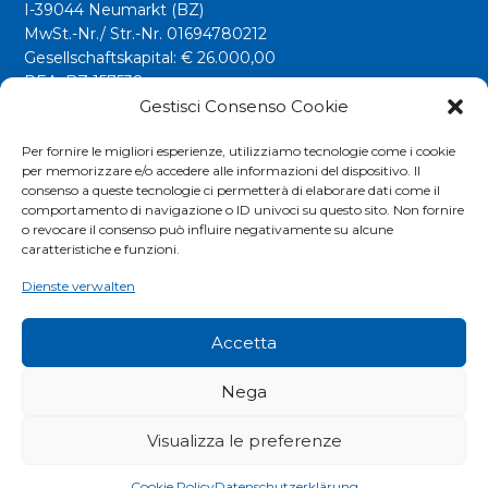
I-39044 Neumarkt (BZ)
MwSt.-Nr./ Str.-Nr. 01694780212
Gesellschaftskapital: € 26.000,00
REA: BZ 157538
Gestisci Consenso Cookie
info@riwega.com
riwega@legalmail.it
Per fornire le migliori esperienze, utilizziamo tecnologie come i cookie
per memorizzare e/o accedere alle informazioni del dispositivo. Il
Tel.
+39 0471 827500
consenso a queste tecnologie ci permetterà di elaborare dati come il
comportamento di navigazione o ID univoci su questo sito. Non fornire
o revocare il consenso può influire negativamente su alcune
Social
caratteristiche e funzioni.
Dienste verwalten
Accetta
Nega
Visualizza le preferenze
COOKIES POLICY
|
PRIVACY POLICY
|
EXTRANET
Cookie Policy
Datenschutzerklärung