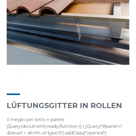
LÜFTUNGSGITTER IN ROLLEN
Il meglio per tetto e parete
jQuery(document).ready(function () { jQuery("#panel-r1
dl.level1 > dt:nth-of-type(1)").addClass("opened");