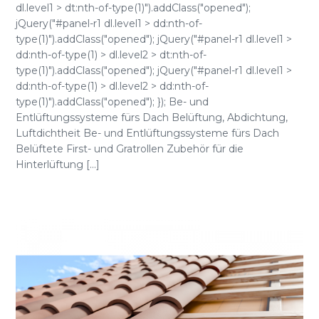
dl.level1 > dt:nth-of-type(1)").addClass("opened");
jQuery("#panel-r1 dl.level1 > dd:nth-of-
type(1)").addClass("opened"); jQuery("#panel-r1 dl.level1 >
dd:nth-of-type(1) > dl.level2 > dt:nth-of-
type(1)").addClass("opened"); jQuery("#panel-r1 dl.level1 >
dd:nth-of-type(1) > dl.level2 > dd:nth-of-
type(1)").addClass("opened"); }); Be- und
Entlüftungssysteme fürs Dach Belüftung, Abdichtung,
Luftdichtheit Be- und Entlüftungssysteme fürs Dach
Belüftete First- und Gratrollen Zubehör für die
Hinterlüftung [...]