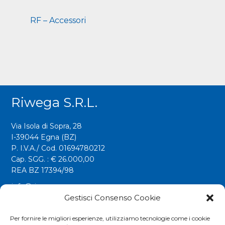
RF – Accessori
Riwega S.r.l.
Via Isola di Sopra, 28
I-39044 Egna (BZ)
P. I.V.A./ Cod. 01694780212
Cap. SGG. : € 26.000,00
REA BZ 17394/98
info@riwega.com
Gestisci Consenso Cookie
riwega@legalmail.it
Tel.
+39 0471 827500
Per fornire le migliori esperienze, utilizziamo tecnologie come i cookie