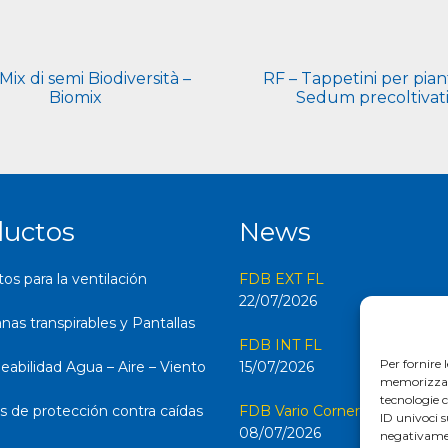
Mix di semi Biodiversità –
RF – Tappetini per pian
Biomix
Sedum precoltivat
ductos
News
s para la ventilación
FDB EXT FL
22/07/2026
as transpirables y Pantallas
FDB INT FL
Per fornire 
abilidad Agua – Aire – Viento
15/07/2026
memorizzare 
tecnologie 
s de protección contra caídas
FDB Vario Corner FL
ID univoci s
08/07/2026
negativamen