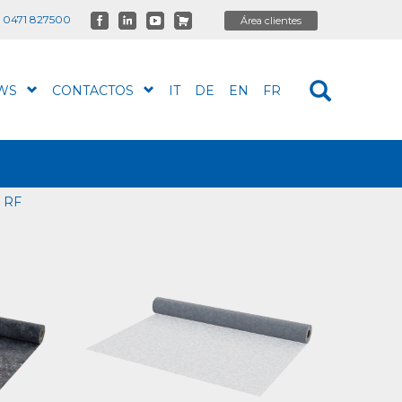
 0471 827500
WS
CONTACTOS
IT
DE
EN
FR
 RF