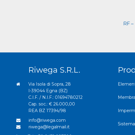
RF – 
Riwega S.r.l.
Pro
Via Isola di Sopra, 28
Elemento
I-39044 Egna (BZ)
C.I.F. / N.I.F.: 01694780212
Membran
Cap. soc.: € 26.000,00
REA BZ 17394/98
Imperme
info@riwega.com
Sistema
riwega@legalmail.it