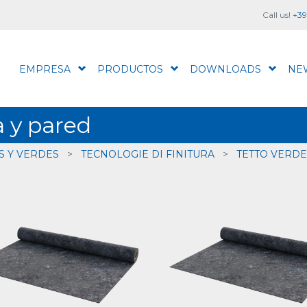
Call us!
+39
EMPRESA
PRODUCTOS
DOWNLOADS
NE
a y pared
S Y VERDES
>
TECNOLOGIE DI FINITURA
>
TETTO VERDE