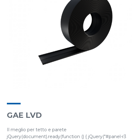
GAE LVD
Il meglio per tetto e parete
jQuery(document).ready(function () { jQuery("#panel-r3