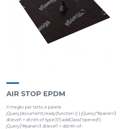
AIR STOP EPDM
Il meglio per tetto e parete
jQuery(document).ready(function () { jQuery("#panel-r3
dl.level1 > dt:nth-of-type(1)").addClass("opened");
jQuery("#panel-r3 dl.level1 > dd:nth-of-