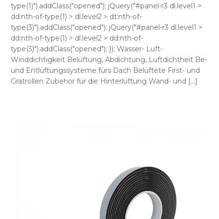
type(1)").addClass("opened"); jQuery("#panel-r3 dl.level1 >
dd:nth-of-type(1) > dl.level2 > dt:nth-of-
type(3)").addClass("opened"); jQuery("#panel-r3 dl.level1 >
dd:nth-of-type(1) > dl.level2 > dd:nth-of-
type(3)").addClass("opened"); }); Wasser- Luft-
Winddichtigkeit Belüftung, Abdichtung, Luftdichtheit Be-
und Entlüftungssysteme fürs Dach Belüftete First- und
Gratrollen Zubehör für die Hinterlüftung Wand- und [...]