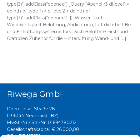
type(3)").addClass("opened"); jQuery("#panel-r3 dl.level1 >
dd:nth-of-type(1) > dl.level2 > dd:nth-of-
type(3)").addClass("opened"); }); Wasser- Luft-
Winddichtigkeit Belüftung, Abdichtung, Luftdichtheit Be-
und Entlüftungssysteme fürs Dach Belüftete First- und
Gratrollen Zubehör für die Hinterlüftung Wand- und [...]
Riwega GmbH
Obere-Insel-Straße 28
I-39044 Neumarkt (BZ)
MwSt.-Nr./ Str.-Nr. 01694780212
Gesellschaftskapital: € 26.000,00
REA: BZ 157538