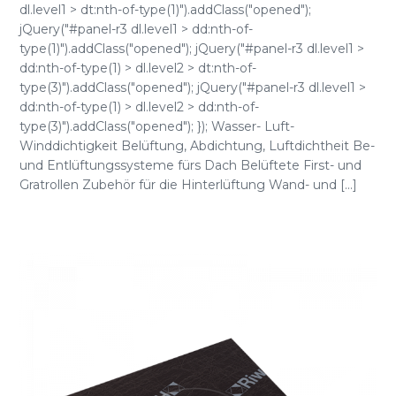
dl.level1 > dt:nth-of-type(1)").addClass("opened");
jQuery("#panel-r3 dl.level1 > dd:nth-of-
type(1)").addClass("opened"); jQuery("#panel-r3 dl.level1 >
dd:nth-of-type(1) > dl.level2 > dt:nth-of-
type(3)").addClass("opened"); jQuery("#panel-r3 dl.level1 >
dd:nth-of-type(1) > dl.level2 > dd:nth-of-
type(3)").addClass("opened"); }); Wasser- Luft-
Winddichtigkeit Belüftung, Abdichtung, Luftdichtheit Be-
und Entlüftungssysteme fürs Dach Belüftete First- und
Gratrollen Zubehör für die Hinterlüftung Wand- und [...]