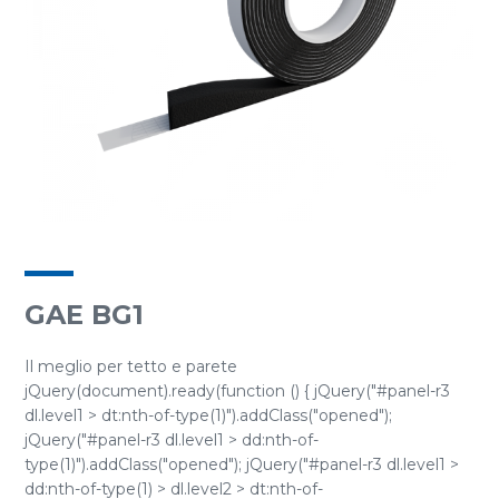
GAE BG1
Il meglio per tetto e parete
jQuery(document).ready(function () { jQuery("#panel-r3
dl.level1 > dt:nth-of-type(1)").addClass("opened");
jQuery("#panel-r3 dl.level1 > dd:nth-of-
type(1)").addClass("opened"); jQuery("#panel-r3 dl.level1 >
dd:nth-of-type(1) > dl.level2 > dt:nth-of-