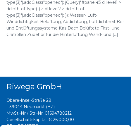
type(3)").addClass("opened"); jQuery("#panel-r3 dl.level1 >
dd:nth-of-type(1) > dl.level2 > dd:nth-of-
type(3)").addClass("opened"); }); Wasser- Luft-
Winddichtigkeit Belüftung, Abdichtung, Luftdichtheit Be-
und Entlüftungssysteme fürs Dach Belüftete First- und
Gratrollen Zubehör für die Hinterlüftung Wand- und [...]
Riwega GmbH
Obere-Insel-Straße 28
I-39044 Neumarkt (BZ)
MwSt.-Nr./ Str.-Nr. 01694780212
Gesellschaftskapital: € 26.000,00
REA: BZ 157538