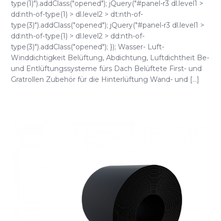
type(1)").addClass("opened"); jQuery("#panel-r3 dl.level1 >
dd:nth-of-type(1) > dl.level2 > dt:nth-of-
type(3)").addClass("opened"); jQuery("#panel-r3 dl.level1 >
dd:nth-of-type(1) > dl.level2 > dd:nth-of-
type(3)").addClass("opened"); }); Wasser- Luft-
Winddichtigkeit Belüftung, Abdichtung, Luftdichtheit Be-
und Entlüftungssysteme fürs Dach Belüftete First- und
Gratrollen Zubehör für die Hinterlüftung Wand- und [...]