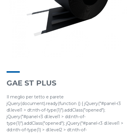
GAE ST PLUS
Il meglio per tetto e parete
jQuery(document).ready(function () { jQuery("#panel-r3
dl.level1 > dt:nth-of-type(1)").addClass("opened");
jQuery("#panel-r3 dl.level1 > dd:nth-of-
type(1)").addClass("opened"); jQuery("#panel-r3 dl.level1 >
dd:nth-of-type(1) > dl.level2 > dt:nth-of-