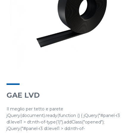
GAE LVD
Il meglio per tetto e parete
jQuery(document).ready(function () { jQuery("#panel-r3
dl.level1 > dt:nth-of-type(1)").addClass("opened");
jQuery("#panel-r3 dl.level1 > dd:nth-of-