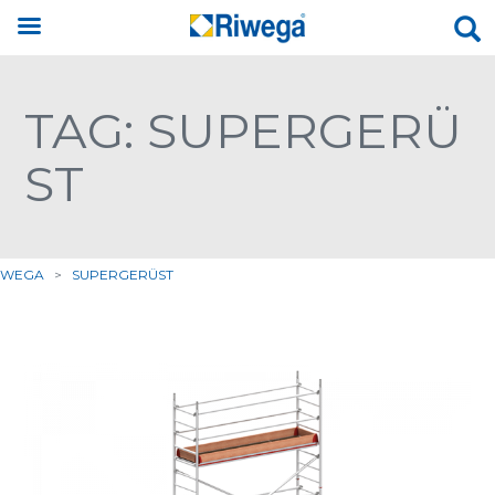
TAG: SUPERGERÜ
ST
IWEGA
>
SUPERGERÜST