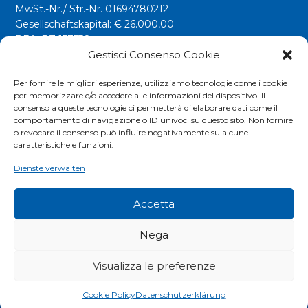
MwSt.-Nr./ Str.-Nr. 01694780212
Gesellschaftskapital: € 26.000,00
REA: BZ 157538
Gestisci Consenso Cookie
info@riwega.com
riwega@legalmail.it
Per fornire le migliori esperienze, utilizziamo tecnologie come i cookie
per memorizzare e/o accedere alle informazioni del dispositivo. Il
Tel.
+39 0471 827500
consenso a queste tecnologie ci permetterà di elaborare dati come il
comportamento di navigazione o ID univoci su questo sito. Non fornire
o revocare il consenso può influire negativamente su alcune
Social
caratteristiche e funzioni.
Dienste verwalten
Accetta
Nega
Visualizza le preferenze
COOKIES POLICY
|
PRIVACY POLICY
|
EXTRANET
Cookie Policy
Datenschutzerklärung
© RIWEGA SRL. ALL RIGHTS RESERVED.