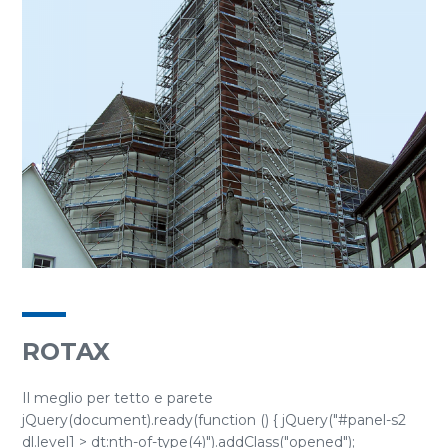
ROTAX
Il meglio per tetto e parete
jQuery(document).ready(function () { jQuery("#panel-s2
dl.level1 > dt:nth-of-type(4)").addClass("opened");