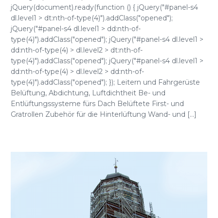
jQuery(document).ready(function () { jQuery("#panel-s4
dl.level1 > dt:nth-of-type(4)").addClass("opened");
jQuery("#panel-s4 dl.level1 > dd:nth-of-
type(4)").addClass("opened"); jQuery("#panel-s4 dl.level1 >
dd:nth-of-type(4) > dl.level2 > dt:nth-of-
type(4)").addClass("opened"); jQuery("#panel-s4 dl.level1 >
dd:nth-of-type(4) > dl.level2 > dd:nth-of-
type(4)").addClass("opened"); }); Leitern und Fahrgerüste
Belüftung, Abdichtung, Luftdichtheit Be- und
Entlüftungssysteme fürs Dach Belüftete First- und
Gratrollen Zubehör für die Hinterlüftung Wand- und [...]