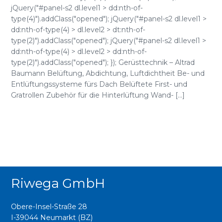
jQuery("#panel-s2 dl.level1 > dd:nth-of-
type(4)").addClass("opened"); jQuery("#panel-s2 dl.level1 >
dd:nth-of-type(4) > dl.level2 > dt:nth-of-
type(2)").addClass("opened"); jQuery("#panel-s2 dl.level1 >
dd:nth-of-type(4) > dl.level2 > dd:nth-of-
type(2)").addClass("opened"); }); Gerüsttechnik – Altrad
Baumann Belüftung, Abdichtung, Luftdichtheit Be- und
Entlüftungssysteme fürs Dach Belüftete First- und
Gratrollen Zubehör für die Hinterlüftung Wand- [...]
Riwega GmbH
Obere-Insel-Straße 28
I-39044 Neumarkt (BZ)