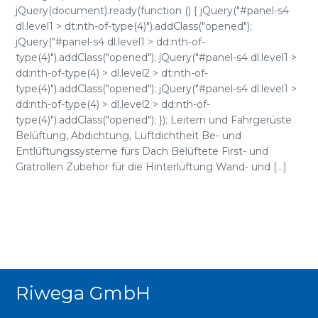
jQuery(document).ready(function () { jQuery("#panel-s4
dl.level1 > dt:nth-of-type(4)").addClass("opened");
jQuery("#panel-s4 dl.level1 > dd:nth-of-
type(4)").addClass("opened"); jQuery("#panel-s4 dl.level1 >
dd:nth-of-type(4) > dl.level2 > dt:nth-of-
type(4)").addClass("opened"); jQuery("#panel-s4 dl.level1 >
dd:nth-of-type(4) > dl.level2 > dd:nth-of-
type(4)").addClass("opened"); }); Leitern und Fahrgerüste
Belüftung, Abdichtung, Luftdichtheit Be- und
Entlüftungssysteme fürs Dach Belüftete First- und
Gratrollen Zubehör für die Hinterlüftung Wand- und [...]
Riwega GmbH