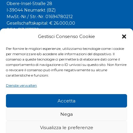
Obere-Insel-Straße 28
I-39044 Neumarkt (BZ)
MwSt.-Nr./ Str.-Nr. 01694780212
Gesellschaftskapital: € 26.000,00
REA: BZ 157538
Gestisci Consenso Cookie
info@riwega.com
riwega@legalmail.it
Per fornire le migliori esperienze, utilizziamo tecnologie come i cookie
per memorizzare e/o accedere alle informazioni del dispositivo. Il
Tel.
+39 0471 827500
consenso a queste tecnologie ci permetterà di elaborare dati come il
comportamento di navigazione o ID univoci su questo sito. Non fornire
o revocare il consenso può influire negativamente su alcune
Social
caratteristiche e funzioni.
Dienste verwalten
Accetta
Nega
Visualizza le preferenze
COOKIES POLICY
|
PRIVACY POLICY
|
EXTRANET