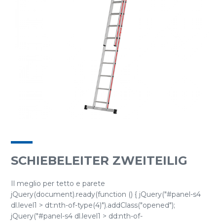
SCHIEBELEITER ZWEITEILIG
Il meglio per tetto e parete
jQuery(document).ready(function () { jQuery("#panel-s4
dl.level1 > dt:nth-of-type(4)").addClass("opened");
jQuery("#panel-s4 dl.level1 > dd:nth-of-