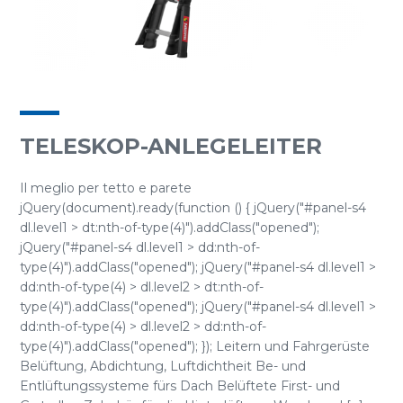
TELESKOP-ANLEGELEITER
Il meglio per tetto e parete
jQuery(document).ready(function () { jQuery("#panel-s4
dl.level1 > dt:nth-of-type(4)").addClass("opened");
jQuery("#panel-s4 dl.level1 > dd:nth-of-
type(4)").addClass("opened"); jQuery("#panel-s4 dl.level1 >
dd:nth-of-type(4) > dl.level2 > dt:nth-of-
type(4)").addClass("opened"); jQuery("#panel-s4 dl.level1 >
dd:nth-of-type(4) > dl.level2 > dd:nth-of-
type(4)").addClass("opened"); }); Leitern und Fahrgerüste
Belüftung, Abdichtung, Luftdichtheit Be- und
Entlüftungssysteme fürs Dach Belüftete First- und