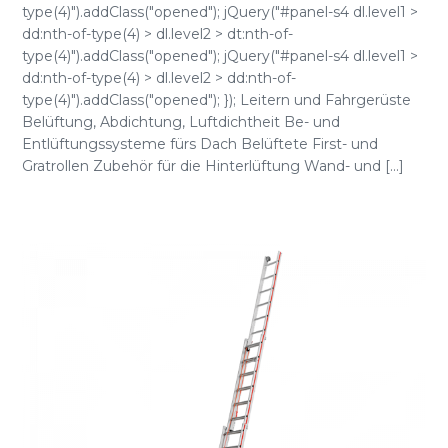
type(4)").addClass("opened"); jQuery("#panel-s4 dl.level1 >
dd:nth-of-type(4) > dl.level2 > dt:nth-of-
type(4)").addClass("opened"); jQuery("#panel-s4 dl.level1 >
dd:nth-of-type(4) > dl.level2 > dd:nth-of-
type(4)").addClass("opened"); }); Leitern und Fahrgerüste
Belüftung, Abdichtung, Luftdichtheit Be- und
Entlüftungssysteme fürs Dach Belüftete First- und
Gratrollen Zubehör für die Hinterlüftung Wand- und [...]