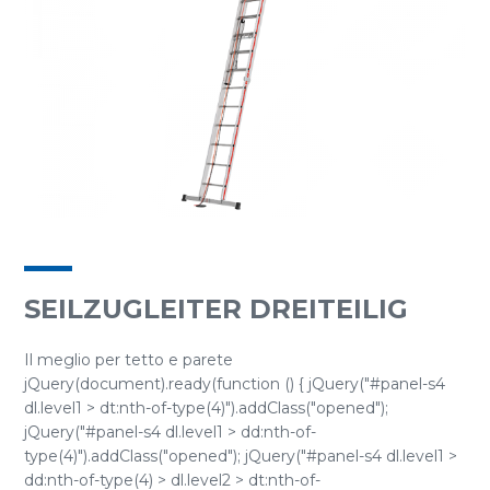
SEILZUGLEITER DREITEILIG
Il meglio per tetto e parete
jQuery(document).ready(function () { jQuery("#panel-s4
dl.level1 > dt:nth-of-type(4)").addClass("opened");
jQuery("#panel-s4 dl.level1 > dd:nth-of-
type(4)").addClass("opened"); jQuery("#panel-s4 dl.level1 >
dd:nth-of-type(4) > dl.level2 > dt:nth-of-