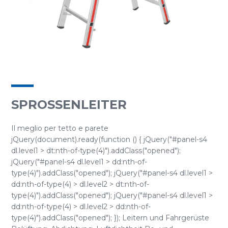
SPROSSENLEITER
Il meglio per tetto e parete
jQuery(document).ready(function () { jQuery("#panel-s4
dl.level1 > dt:nth-of-type(4)").addClass("opened");
jQuery("#panel-s4 dl.level1 > dd:nth-of-
type(4)").addClass("opened"); jQuery("#panel-s4 dl.level1 >
dd:nth-of-type(4) > dl.level2 > dt:nth-of-
type(4)").addClass("opened"); jQuery("#panel-s4 dl.level1 >
dd:nth-of-type(4) > dl.level2 > dd:nth-of-
type(4)").addClass("opened"); }); Leitern und Fahrgerüste