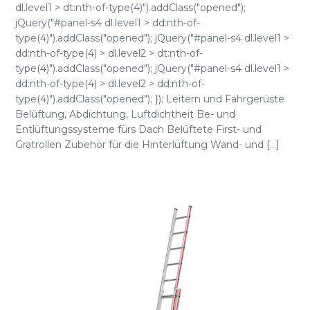
dl.level1 > dt:nth-of-type(4)").addClass("opened");
jQuery("#panel-s4 dl.level1 > dd:nth-of-
type(4)").addClass("opened"); jQuery("#panel-s4 dl.level1 >
dd:nth-of-type(4) > dl.level2 > dt:nth-of-
type(4)").addClass("opened"); jQuery("#panel-s4 dl.level1 >
dd:nth-of-type(4) > dl.level2 > dd:nth-of-
type(4)").addClass("opened"); }); Leitern und Fahrgerüste
Belüftung, Abdichtung, Luftdichtheit Be- und
Entlüftungssysteme fürs Dach Belüftete First- und
Gratrollen Zubehör für die Hinterlüftung Wand- und [...]