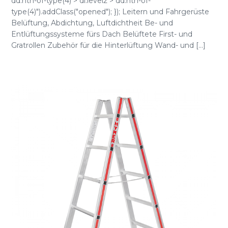
dd:nth-of-type(4) > dl.level2 > dd:nth-of-
type(4)").addClass("opened"); }); Leitern und Fahrgerüste
Belüftung, Abdichtung, Luftdichtheit Be- und
Entlüftungssysteme fürs Dach Belüftete First- und
Gratrollen Zubehör für die Hinterlüftung Wand- und [...]