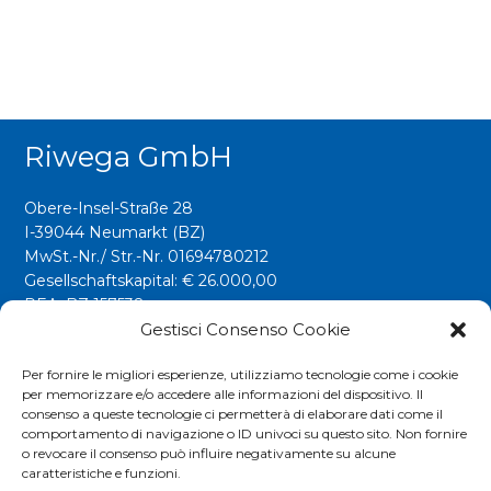
Riwega GmbH
Obere-Insel-Straße 28
I-39044 Neumarkt (BZ)
MwSt.-Nr./ Str.-Nr. 01694780212
Gesellschaftskapital: € 26.000,00
REA: BZ 157538
Gestisci Consenso Cookie
info@riwega.com
riwega@legalmail.it
Per fornire le migliori esperienze, utilizziamo tecnologie come i cookie
per memorizzare e/o accedere alle informazioni del dispositivo. Il
Tel.
+39 0471 827500
consenso a queste tecnologie ci permetterà di elaborare dati come il
comportamento di navigazione o ID univoci su questo sito. Non fornire
o revocare il consenso può influire negativamente su alcune
Social
caratteristiche e funzioni.