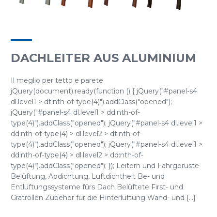
DACHLEITER AUS ALUMINIUM
Il meglio per tetto e parete
jQuery(document).ready(function () { jQuery("#panel-s4
dl.level1 > dt:nth-of-type(4)").addClass("opened");
jQuery("#panel-s4 dl.level1 > dd:nth-of-
type(4)").addClass("opened"); jQuery("#panel-s4 dl.level1 >
dd:nth-of-type(4) > dl.level2 > dt:nth-of-
type(4)").addClass("opened"); jQuery("#panel-s4 dl.level1 >
dd:nth-of-type(4) > dl.level2 > dd:nth-of-
type(4)").addClass("opened"); }); Leitern und Fahrgerüste
Belüftung, Abdichtung, Luftdichtheit Be- und
Entlüftungssysteme fürs Dach Belüftete First- und
Gratrollen Zubehör für die Hinterlüftung Wand- und [...]