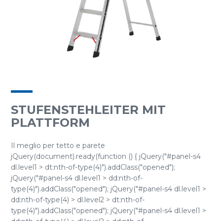
STUFENSTEHLEITER MIT
PLATTFORM
Il meglio per tetto e parete
jQuery(document).ready(function () { jQuery("#panel-s4
dl.level1 > dt:nth-of-type(4)").addClass("opened");
jQuery("#panel-s4 dl.level1 > dd:nth-of-
type(4)").addClass("opened"); jQuery("#panel-s4 dl.level1 >
dd:nth-of-type(4) > dl.level2 > dt:nth-of-
type(4)").addClass("opened"); jQuery("#panel-s4 dl.level1 >