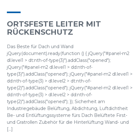
ORTSFESTE LEITER MIT
RÜCKENSCHUTZ
Das Beste für Dach und Wand
jQuery(document).ready(function () { jQuery("#panel-m2
dl.level1 > dt:nth-of-type(3)").addClass("opened");
jQuery("#panel-m2 dl.level1 > dd:nth-of-
type(3)").addClass("opened"); jQuery("#panel-m2 dl.level1 >
dd:nth-of-type(3) > dl.level2 > dt:nth-of-
type(2)").addClass("opened"); jQuery("#panel-m2 dl.level1 >
dd:nth-of-type(3) > dl.level2 > dd:nth-of-
type(2)").addClass("opened"); }); Sicherheit am
Industriegebäude Belüftung, Abdichtung, Luftdichtheit
Be- und Entlüftungssysteme fürs Dach Belüftete First-
und Gratrollen Zubehör für die Hinterlüftung Wand- und
[...]