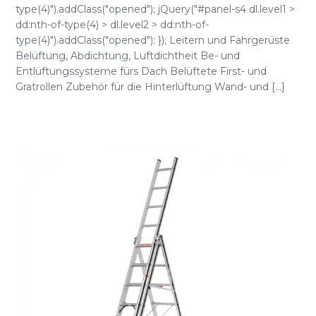
type(4)").addClass("opened"); jQuery("#panel-s4 dl.level1 >
dd:nth-of-type(4) > dl.level2 > dd:nth-of-
type(4)").addClass("opened"); }); Leitern und Fahrgerüste
Belüftung, Abdichtung, Luftdichtheit Be- und
Entlüftungssysteme fürs Dach Belüftete First- und
Gratrollen Zubehör für die Hinterlüftung Wand- und [...]