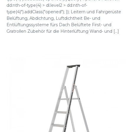
dd:nth-of-type(4) > dl.level2 > dd:nth-of-
type(4)").addClass("opened"); }); Leitern und Fahrgerüste
Belüftung, Abdichtung, Luftdichtheit Be- und
Entlüftungssysteme fürs Dach Belüftete First- und
Gratrollen Zubehör für die Hinterlüftung Wand- und [...]