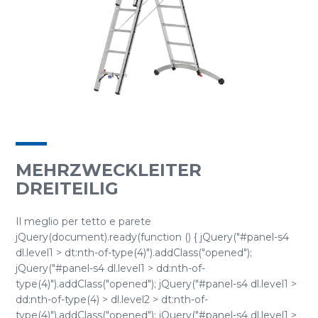
MEHRZWECKLEITER
DREITEILIG
Il meglio per tetto e parete
jQuery(document).ready(function () { jQuery("#panel-s4
dl.level1 > dt:nth-of-type(4)").addClass("opened");
jQuery("#panel-s4 dl.level1 > dd:nth-of-
type(4)").addClass("opened"); jQuery("#panel-s4 dl.level1 >
dd:nth-of-type(4) > dl.level2 > dt:nth-of-
type(4)").addClass("opened"); jQuery("#panel-s4 dl.level1 >