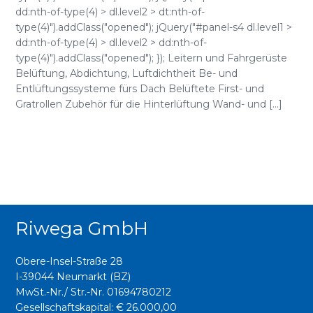
dd:nth-of-type(4) > dl.level2 > dt:nth-of-
type(4)").addClass("opened"); jQuery("#panel-s4 dl.level1 >
dd:nth-of-type(4) > dl.level2 > dd:nth-of-
type(4)").addClass("opened"); }); Leitern und Fahrgerüste
Belüftung, Abdichtung, Luftdichtheit Be- und
Entlüftungssysteme fürs Dach Belüftete First- und
Gratrollen Zubehör für die Hinterlüftung Wand- und [...]
Riwega GmbH
Obere-Insel-Straße 28
I-39044 Neumarkt (BZ)
MwSt.-Nr./ Str.-Nr. 01694780212
Gesellschaftskapital: € 26.000,00