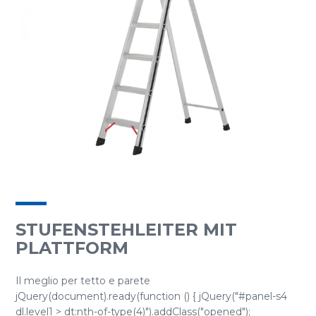
STUFENSTEHLEITER MIT
PLATTFORM
Il meglio per tetto e parete
jQuery(document).ready(function () { jQuery("#panel-s4
dl.level1 > dt:nth-of-type(4)").addClass("opened");