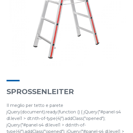
SPROSSENLEITER
Il meglio per tetto e parete
jQuery(document).ready(function () { jQuery("#panel-s4
dl.level1 > dt:nth-of-type(4)").addClass("opened");
jQuery("#panel-s4 dl.level1 > dd:nth-of-
type(4)").addClass("opened"); jQuery("#panel-s4 dl.level1 >