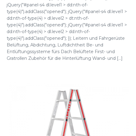
jQuery("#panel-s4 dl.level1 > dd:nth-of-
type(4)").addClass("opened"); jQuery("#panel-s4 dl.level1 >
dd:nth-of-type(4) > dl.level2 > dt:nth-of-
type(4)").addClass("opened"); jQuery("#panel-s4 dl.level1 >
dd:nth-of-type(4) > dl.level2 > dd:nth-of-
type(4)").addClass("opened"); }); Leitern und Fahrgerüste
Belüftung, Abdichtung, Luftdichtheit Be- und
Entlüftungssysteme fürs Dach Belüftete First- und
Gratrollen Zubehör für die Hinterlüftung Wand- und [...]