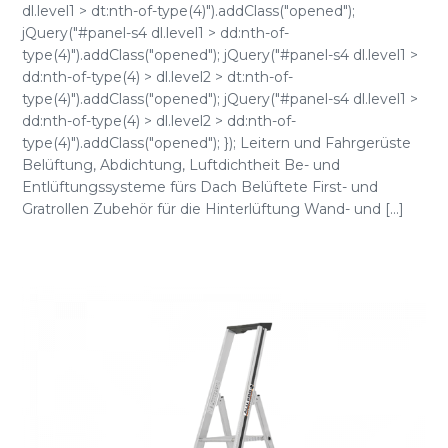
dl.level1 > dt:nth-of-type(4)").addClass("opened");
jQuery("#panel-s4 dl.level1 > dd:nth-of-
type(4)").addClass("opened"); jQuery("#panel-s4 dl.level1 >
dd:nth-of-type(4) > dl.level2 > dt:nth-of-
type(4)").addClass("opened"); jQuery("#panel-s4 dl.level1 >
dd:nth-of-type(4) > dl.level2 > dd:nth-of-
type(4)").addClass("opened"); }); Leitern und Fahrgerüste
Belüftung, Abdichtung, Luftdichtheit Be- und
Entlüftungssysteme fürs Dach Belüftete First- und
Gratrollen Zubehör für die Hinterlüftung Wand- und [...]