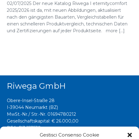
02/07/2025 Der neue Katalog Riwega I eternitycomfort
2025/2026 ist da, mit neuen Abbildungen, aktualisiert
nach den gängigsten Bauarten, Vergleichstabellen für
einen schnelleren Produktvergleich, technischen Daten
und Zertifizierungen auf jeder Produktseite. more [...]
Riwega GmbH
Obere-Insel-Straße 28
I-39044 Neumarkt (BZ)
MwSt.-Nr./ Str.-Nr. 01694780212
Gesellschaftskapital: € 26.000,00
REA: BZ 157538
Gestisci Consenso Cookie
info@riwega.com