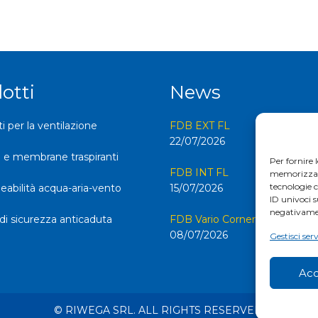
otti
News
 per la ventilazione
FDB EXT FL
22/07/2026
 e membrane traspiranti
Per fornire 
FDB INT FL
memorizzare 
tecnologie 
abilità acqua-aria-vento
15/07/2026
ID univoci s
negativamen
di sicurezza anticaduta
FDB Vario Corner FL
08/07/2026
Gestisci serv
Acc
© RIWEGA SRL. ALL RIGHTS RESERVED.