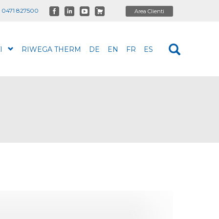
 0471 827500
I
RIWEGA THERM
DE
EN
FR
ES