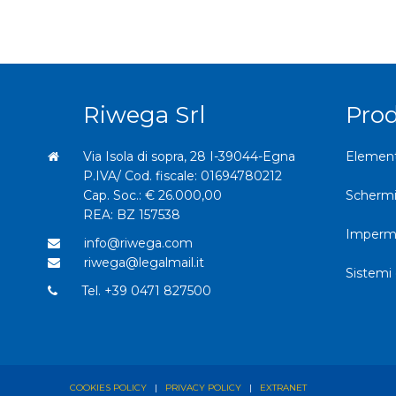
Riwega Srl
Prod
Via Isola di sopra, 28 I-39044-Egna
Elementi
P.IVA/ Cod. fiscale: 01694780212
Cap. Soc.: € 26.000,00
Schermi
REA: BZ 157538
Imperme
info@riwega.com
riwega@legalmail.it
Sistemi 
Tel.
+39 0471 827500
COOKIES POLICY
|
PRIVACY POLICY
|
EXTRANET