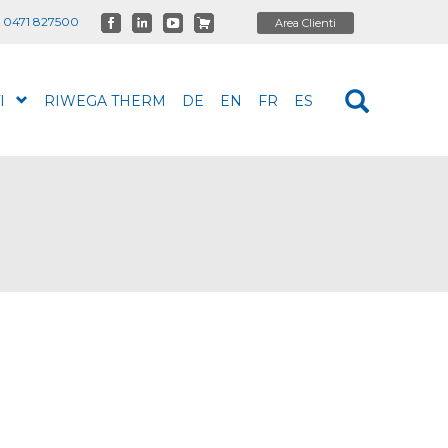
 0471 827500
I
RIWEGA THERM
DE
EN
FR
ES