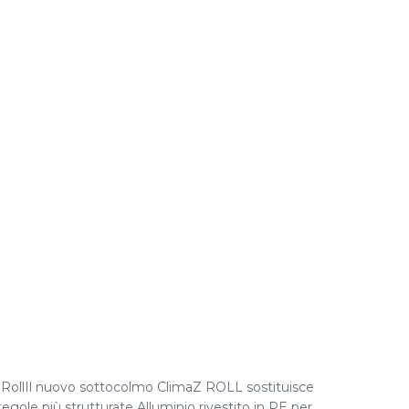
aZ RollIl nuovo sottocolmo ClimaZ ROLL sostituisce
gole più strutturate Alluminio rivestito in PE per