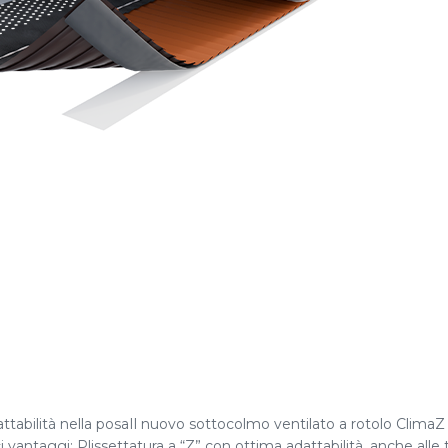
dattabilità nella posaIl nuovo sottocolmo ventilato a rotolo Clim
taggi: Plissettatura a “Z” con ottima adattabilità, anche alle te