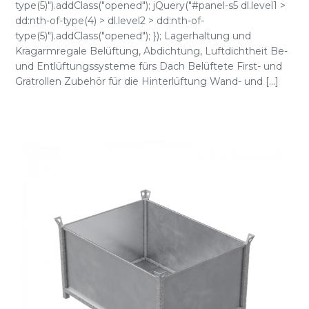
type(5)").addClass("opened"); jQuery("#panel-s5 dl.level1 >
dd:nth-of-type(4) > dl.level2 > dd:nth-of-
type(5)").addClass("opened"); }); Lagerhaltung und
Kragarmregale Belüftung, Abdichtung, Luftdichtheit Be-
und Entlüftungssysteme fürs Dach Belüftete First- und
Gratrollen Zubehör für die Hinterlüftung Wand- und [...]