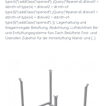
type(4)").addClass("opened"); jQuery("#panel-s5 dl.level1 >
dd:nth-of-type(4) > dl.level2 > dt:nth-of-
type(5)").addClass("opened"); jQuery("#panel-s5 dl.level1 >
dd:nth-of-type(4) > dl.level2 > dd:nth-of-
type(5)").addClass("opened"); }); Lagerhaltung und
Kragarmregale Belüftung, Abdichtung, Luftdichtheit Be-
und Entlüftungssysteme fürs Dach Belüftete First- und
Gratrollen Zubehör für die Hinterlüftung Wand- und [...]