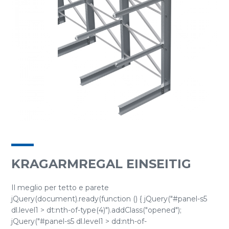
KRAGARMREGAL EINSEITIG
Il meglio per tetto e parete
jQuery(document).ready(function () { jQuery("#panel-s5
dl.level1 > dt:nth-of-type(4)").addClass("opened");
jQuery("#panel-s5 dl.level1 > dd:nth-of-