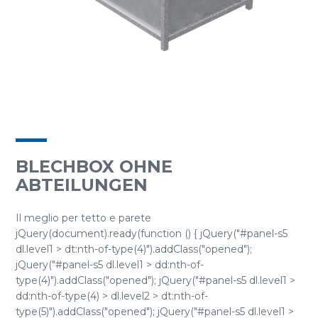
BLECHBOX OHNE
ABTEILUNGEN
Il meglio per tetto e parete
jQuery(document).ready(function () { jQuery("#panel-s5
dl.level1 > dt:nth-of-type(4)").addClass("opened");
jQuery("#panel-s5 dl.level1 > dd:nth-of-
type(4)").addClass("opened"); jQuery("#panel-s5 dl.level1 >
dd:nth-of-type(4) > dl.level2 > dt:nth-of-
type(5)").addClass("opened"); jQuery("#panel-s5 dl.level1 >