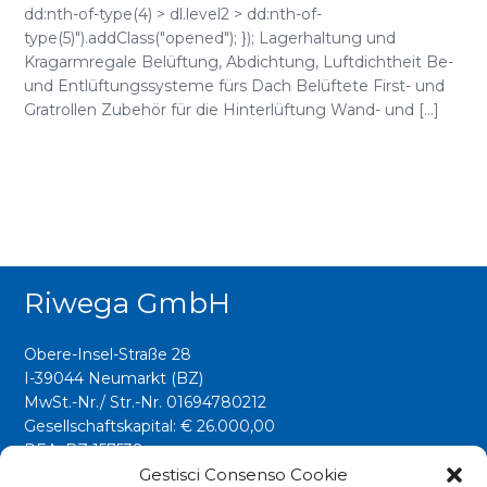
dd:nth-of-type(4) > dl.level2 > dd:nth-of-
type(5)").addClass("opened"); }); Lagerhaltung und
Kragarmregale Belüftung, Abdichtung, Luftdichtheit Be-
und Entlüftungssysteme fürs Dach Belüftete First- und
Gratrollen Zubehör für die Hinterlüftung Wand- und [...]
Riwega GmbH
Obere-Insel-Straße 28
I-39044 Neumarkt (BZ)
MwSt.-Nr./ Str.-Nr. 01694780212
Gesellschaftskapital: € 26.000,00
REA: BZ 157538
Gestisci Consenso Cookie
info@riwega.com