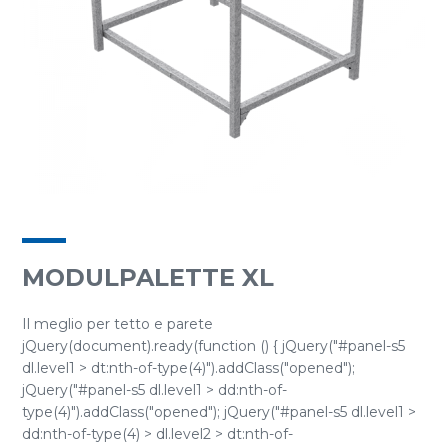
MODULPALETTE XL
Il meglio per tetto e parete
jQuery(document).ready(function () { jQuery("#panel-s5
dl.level1 > dt:nth-of-type(4)").addClass("opened");
jQuery("#panel-s5 dl.level1 > dd:nth-of-
type(4)").addClass("opened"); jQuery("#panel-s5 dl.level1 >
dd:nth-of-type(4) > dl.level2 > dt:nth-of-