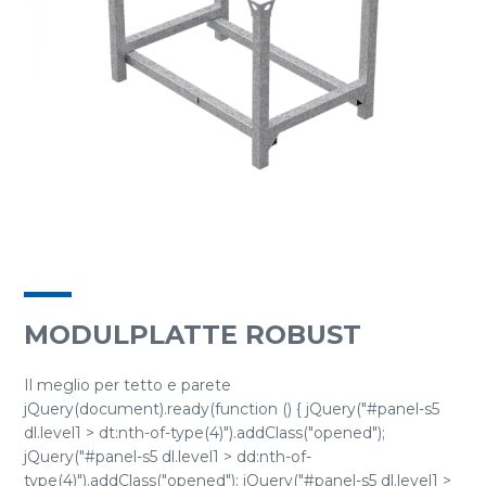
MODULPLATTE ROBUST
Il meglio per tetto e parete
jQuery(document).ready(function () { jQuery("#panel-s5
dl.level1 > dt:nth-of-type(4)").addClass("opened");
jQuery("#panel-s5 dl.level1 > dd:nth-of-
type(4)").addClass("opened"); jQuery("#panel-s5 dl.level1 >