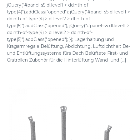
jQuery("#panel-s5 dl.level1 > dd:nth-of-
type(4)").addClass("opened"); jQuery("#panel-s5 dl.level1 >
dd:nth-of-type(4) > dl.level2 > dt:nth-of-
type(5)").addClass("opened"); jQuery("#panel-s5 dl.level1 >
dd:nth-of-type(4) > dl.level2 > dd:nth-of-
type(5)").addClass("opened"); }); Lagerhaltung und
Kragarmregale Belüftung, Abdichtung, Luftdichtheit Be-
und Entlüftungssysteme fürs Dach Belüftete First- und
Gratrollen Zubehör für die Hinterlüftung Wand- und [...]