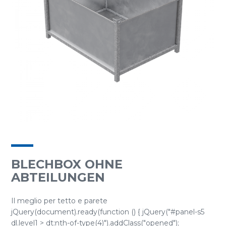
BLECHBOX OHNE
ABTEILUNGEN
Il meglio per tetto e parete
jQuery(document).ready(function () { jQuery("#panel-s5
dl.level1 > dt:nth-of-type(4)").addClass("opened");