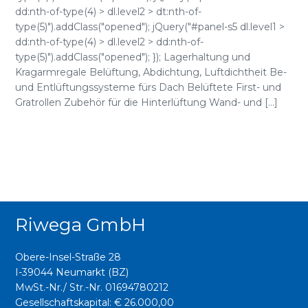
dd:nth-of-type(4) > dl.level2 > dt:nth-of-
type(5)").addClass("opened"); jQuery("#panel-s5 dl.level1 >
dd:nth-of-type(4) > dl.level2 > dd:nth-of-
type(5)").addClass("opened"); }); Lagerhaltung und
Kragarmregale Belüftung, Abdichtung, Luftdichtheit Be-
und Entlüftungssysteme fürs Dach Belüftete First- und
Gratrollen Zubehör für die Hinterlüftung Wand- und [...]
Riwega GmbH
Obere-Insel-Straße 28
I-39044 Neumarkt (BZ)
MwSt.-Nr./ Str.-Nr. 01694780212
Gesellschaftskapital: € 26.000,00