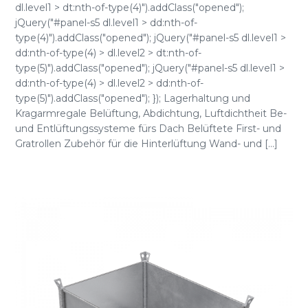
dl.level1 > dt:nth-of-type(4)").addClass("opened");
jQuery("#panel-s5 dl.level1 > dd:nth-of-
type(4)").addClass("opened"); jQuery("#panel-s5 dl.level1 >
dd:nth-of-type(4) > dl.level2 > dt:nth-of-
type(5)").addClass("opened"); jQuery("#panel-s5 dl.level1 >
dd:nth-of-type(4) > dl.level2 > dd:nth-of-
type(5)").addClass("opened"); }); Lagerhaltung und
Kragarmregale Belüftung, Abdichtung, Luftdichtheit Be-
und Entlüftungssysteme fürs Dach Belüftete First- und
Gratrollen Zubehör für die Hinterlüftung Wand- und [...]