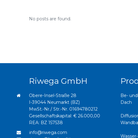
No posts are found.
Riwega GmbH
Pro
Obere-Insel-Straße 28
Be- und
I-39044 Neumarkt (BZ)
Dach
MwSt.-Nr./ Str.-Nr. 01694780212
Gesellschaftskapital: € 26.000,00
Diffusi
REA: BZ 157538
Wandba
info@riwega.com
Wasser-