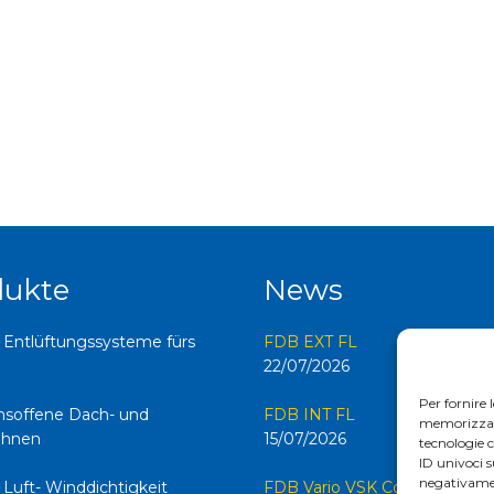
dukte
News
 Entlüftungssysteme fürs
FDB EXT FL
22/07/2026
Per fornire 
onsoffene Dach- und
FDB INT FL
memorizzare 
hnen
15/07/2026
tecnologie 
ID univoci s
negativamen
 Luft- Winddichtigkeit
FDB Vario VSK Corner FL