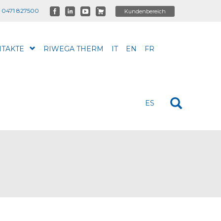
 0471 827500
TAKTE
RIWEGA THERM
IT
EN
FR
ES