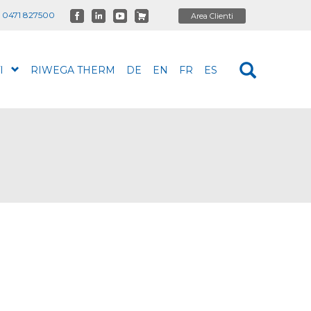
 0471 827500
I
RIWEGA THERM
DE
EN
FR
ES