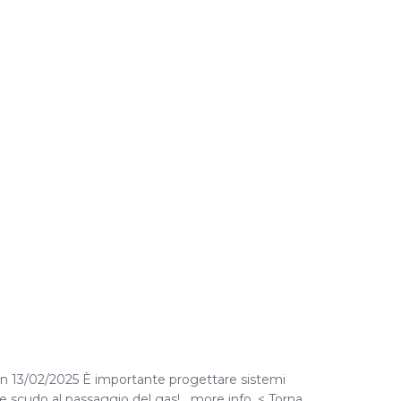
adon 13/02/2025 È importante progettare sistemi
ace scudo al passaggio del gas! more info. < Torna