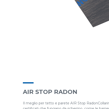
AIR STOP RADON
Il meglio per tetto e parete AIR Stop RadonCollarin
certificati che fungano da schermo, come le barrier