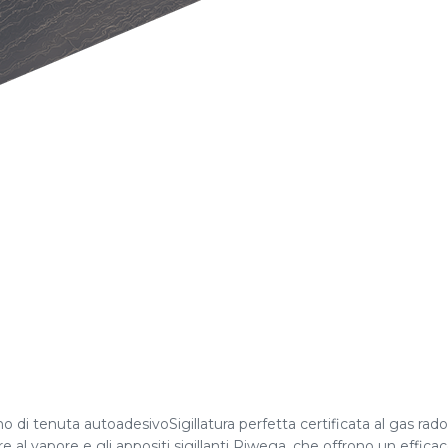
o di tenuta autoadesivoSigillatura perfetta certificata al gas r
e al vapore e gli appositi sigillanti Riwega, che offrono un effic