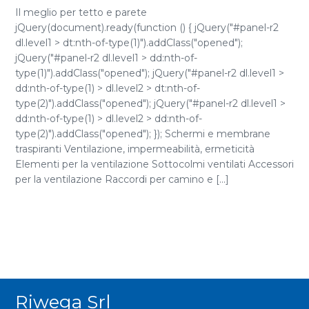
Il meglio per tetto e parete
jQuery(document).ready(function () { jQuery("#panel-r2
dl.level1 > dt:nth-of-type(1)").addClass("opened");
jQuery("#panel-r2 dl.level1 > dd:nth-of-
type(1)").addClass("opened"); jQuery("#panel-r2 dl.level1 >
dd:nth-of-type(1) > dl.level2 > dt:nth-of-
type(2)").addClass("opened"); jQuery("#panel-r2 dl.level1 >
dd:nth-of-type(1) > dl.level2 > dd:nth-of-
type(2)").addClass("opened"); }); Schermi e membrane
traspiranti Ventilazione, impermeabilità, ermeticità
Elementi per la ventilazione Sottocolmi ventilati Accessori
per la ventilazione Raccordi per camino e [...]
Riwega Srl