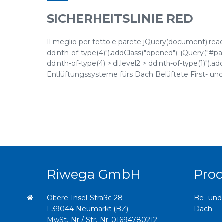
SICHERHEITSLINIE RED
Il meglio per tetto e parete jQuery(document).ready(
dd:nth-of-type(4)").addClass("opened"); jQuery("#pane
dd:nth-of-type(4) > dl.level2 > dd:nth-of-type(1)")
Entlüftungssysteme fürs Dach Belüftete First- und G
Riwega GmbH
Pro
Obere-Insel-Straße 28
Be- und
I-39044 Neumarkt (BZ)
Dach
MwSt.-Nr./ Str.-Nr. 01694780212