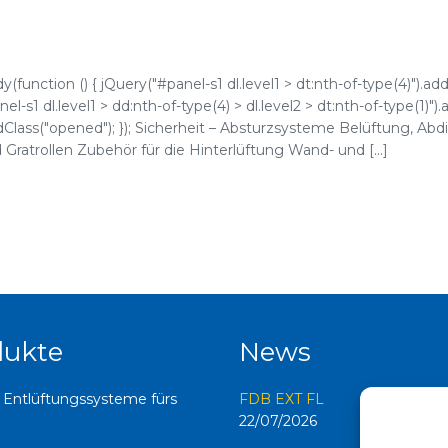
function () { jQuery("#panel-s1 dl.level1 > dt:nth-of-type(4)").add
l-s1 dl.level1 > dd:nth-of-type(4) > dl.level2 > dt:nth-of-type(1)")
.addClass("opened"); }); Sicherheit – Absturzsysteme Belüftung, Ab
ratrollen Zubehör für die Hinterlüftung Wand- und [...]
dukte
News
 Entlüftungssysteme fürs
FDB EXT FL
22/07/2026