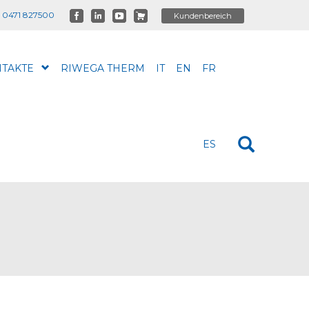
 0471 827500
TAKTE
RIWEGA THERM
IT
EN
FR
ES