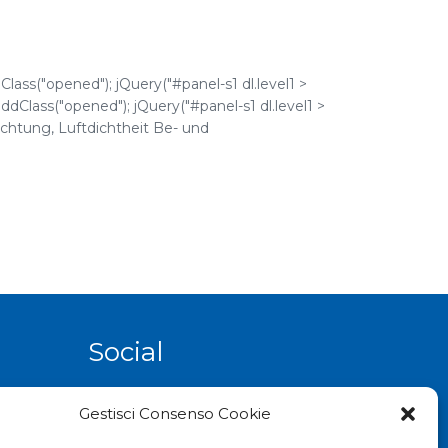
Class("opened"); jQuery("#panel-s1 dl.level1 >
.addClass("opened"); jQuery("#panel-s1 dl.level1 >
dichtung, Luftdichtheit Be- und
Social
Gestisci Consenso Cookie