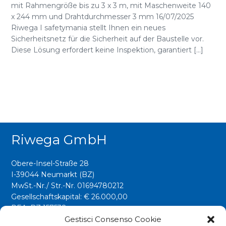
mit Rahmengröße bis zu 3 x 3 m, mit Maschenweite 140
x 244 mm und Drahtdurchmesser 3 mm 16/07/2025
Riwega I safetymania stellt Ihnen ein neues
Sicherheitsnetz für die Sicherheit auf der Baustelle vor.
Diese Lösung erfordert keine Inspektion, garantiert [...]
Riwega GmbH
Obere-Insel-Straße 28
I-39044 Neumarkt (BZ)
MwSt.-Nr./ Str.-Nr. 01694780212
Gesellschaftskapital: € 26.000,00
REA: BZ 157538
Gestisci Consenso Cookie
info@riwega.com