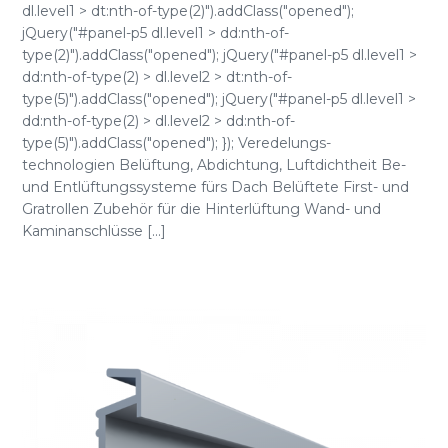
dl.level1 > dt:nth-of-type(2)").addClass("opened");
jQuery("#panel-p5 dl.level1 > dd:nth-of-
type(2)").addClass("opened"); jQuery("#panel-p5 dl.level1 >
dd:nth-of-type(2) > dl.level2 > dt:nth-of-
type(5)").addClass("opened"); jQuery("#panel-p5 dl.level1 >
dd:nth-of-type(2) > dl.level2 > dd:nth-of-
type(5)").addClass("opened"); }); Veredelungs-
technologien Belüftung, Abdichtung, Luftdichtheit Be-
und Entlüftungssysteme fürs Dach Belüftete First- und
Gratrollen Zubehör für die Hinterlüftung Wand- und
Kaminanschlüsse [...]