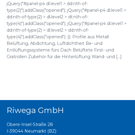
jQuery("#panel-p4 dl.level1 > dd:nth-of-
type(2)").addClass("opened"); jQuery("#panel-p4 dl.level1 >
dd:nth-of-type(2) > dl.level2 > dt:nth-of-
type(4)").addClass("opened"); jQuery("#panel-p4 dl.level1 >
dd:nth-of-type(2) > dl.level2 > dd:nth-of-
type(4)").addClass("opened"); }); Profile aus Metall
Belüftung, Abdichtung, Luftdichtheit Be- und
Entlüftungssysteme fürs Dach Belüftete First- und
Gratrollen Zubehör für die Hinterlüftung Wand- und [...]
Riwega GmbH
Obere-Insel-Straße 28
I-39044 Neumarkt (BZ)