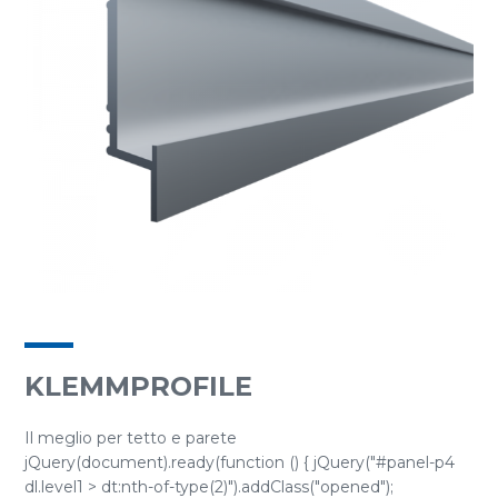
KLEMMPROFILE
Il meglio per tetto e parete
jQuery(document).ready(function () { jQuery("#panel-p4
dl.level1 > dt:nth-of-type(2)").addClass("opened");