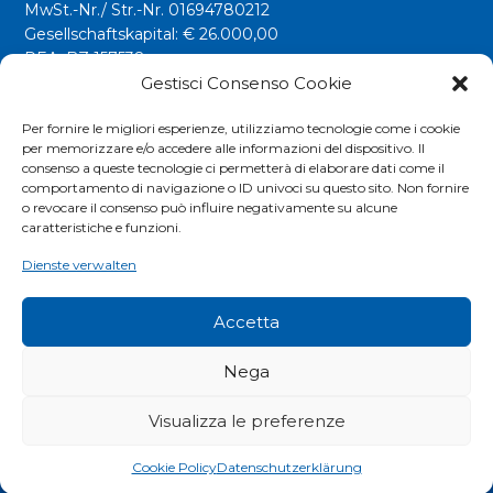
MwSt.-Nr./ Str.-Nr. 01694780212
Gesellschaftskapital: € 26.000,00
REA: BZ 157538
Gestisci Consenso Cookie
info@riwega.com
riwega@legalmail.it
Per fornire le migliori esperienze, utilizziamo tecnologie come i cookie
per memorizzare e/o accedere alle informazioni del dispositivo. Il
Tel.
+39 0471 827500
consenso a queste tecnologie ci permetterà di elaborare dati come il
comportamento di navigazione o ID univoci su questo sito. Non fornire
o revocare il consenso può influire negativamente su alcune
Social
caratteristiche e funzioni.
Dienste verwalten
Accetta
Nega
Visualizza le preferenze
COOKIES POLICY
|
PRIVACY POLICY
|
EXTRANET
Cookie Policy
Datenschutzerklärung
© RIWEGA SRL. ALL RIGHTS RESERVED.