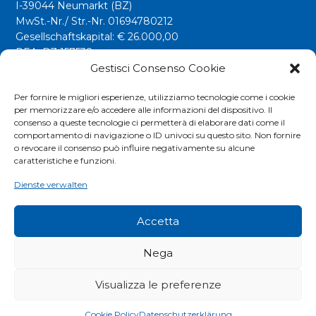
I-39044 Neumarkt (BZ)
MwSt.-Nr./ Str.-Nr. 01694780212
Gesellschaftskapital: € 26.000,00
REA: BZ 157538
Gestisci Consenso Cookie
info@riwega.com
riwega@legalmail.it
Per fornire le migliori esperienze, utilizziamo tecnologie come i cookie
per memorizzare e/o accedere alle informazioni del dispositivo. Il
Tel.
+39 0471 827500
consenso a queste tecnologie ci permetterà di elaborare dati come il
comportamento di navigazione o ID univoci su questo sito. Non fornire
o revocare il consenso può influire negativamente su alcune
Social
caratteristiche e funzioni.
Dienste verwalten
Accetta
Nega
Visualizza le preferenze
COOKIES POLICY
|
PRIVACY POLICY
|
EXTRANET
Cookie Policy
Datenschutzerklärung
© RIWEGA SRL. ALL RIGHTS RESERVED.