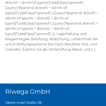
dl.level1 > dt:nth-of-type(4)").addClass("opened");
jQuery("#panel-s5 dl.level1 > dd:nth-of-
type(4)").addClass("opened"); jQuery("#panel-s5 dl.level1 >
dd:nth-of-type(4) > dl.level2 > dt:nth-of-
type(5)").addClass("opened"); jQuery("#panel-s5 dl.level1 >
dd:nth-of-type(4) > dl.level2 > dd:nth-of-
type(5)").addClass("opened"); }); Lagerhaltung und
Kragarmregale Belüftung, Abdichtung, Luftdichtheit Be-
und Entlüftungssysteme fürs Dach Belüftete First- und
Gratrollen Zubehör für die Hinterlüftung Wand- und [...]
Riwega GmbH
Obere-Insel-Straße 28