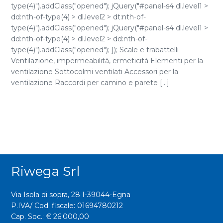
type(4)").addClass("opened"); jQuery("#panel-s4 dl.level1 >
dd:nth-of-type(4) > dl.level2 > dt:nth-of-
type(4)").addClass("opened"); jQuery("#panel-s4 dl.level1 >
dd:nth-of-type(4) > dl.level2 > dd:nth-of-
type(4)").addClass("opened"); }); Scale e trabattelli
Ventilazione, impermeabilità, ermeticità Elementi per la
ventilazione Sottocolmi ventilati Accessori per la
ventilazione Raccordi per camino e parete [...]
Riwega Srl
Via Isola di sopra, 28 I-39044-Egna
P.IVA/ Cod. fiscale: 01694780212
Cap. Soc.: € 26.000,00