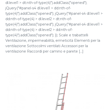
dl.level1 > dt:nth-of-type(4)").addClass("opened");
jQuery("#panel-s4 dl.level1 > dd:nth-of-
type(4)").addClass("opened"); jQuery("#panel-s4 dl.level1 >
dd:nth-of-type(4) > dl.level2 > dt:nth-of-
type(4)").addClass("opened"); jQuery("#panel-s4 dl.level1 >
dd:nth-of-type(4) > dl.level2 > dd:nth-of-
type(4)").addClass("opened"); }); Scale e trabattelli
Ventilazione, impermeabilità, ermeticità Elementi per la
ventilazione Sottocolmi ventilati Accessori per la
ventilazione Raccordi per camino e parete [...]