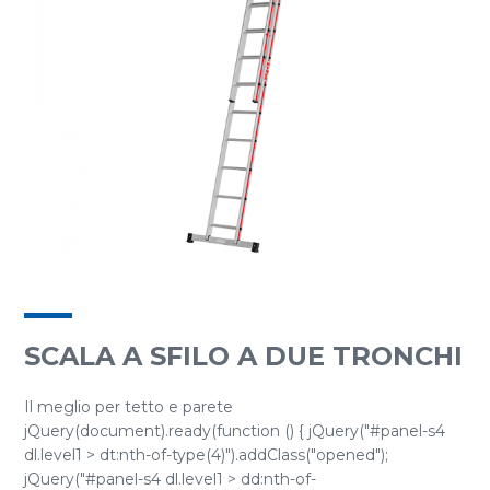
SCALA A SFILO A DUE TRONCHI
Il meglio per tetto e parete
jQuery(document).ready(function () { jQuery("#panel-s4
dl.level1 > dt:nth-of-type(4)").addClass("opened");
jQuery("#panel-s4 dl.level1 > dd:nth-of-