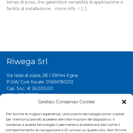
tempi di posa, che garantisce versatilità di applicazione e
facilità di installazione. more info. < [...]
Riwega Srl
Via Isola di sopra, 28 I-39044-Egna
P.IVA/ Cod. fiscale: 01694780212
Cap. Soc.: € 26.000,00
REA: BZ 157538
Gestisci Consenso Cookie
info@riwega.com
riwega@legalmail.it
Per fornire le migliori esperienze, utilizziamo tecnologie come i cookie
per memorizzare e/o accedere alle informazioni del dispositivo. Il
Tel.
+39 0471 827500
consenso a queste tecnologie ci permetterà di elaborare dati come il
comportamento di navigazione o ID univoci su questo sito. Non fornire