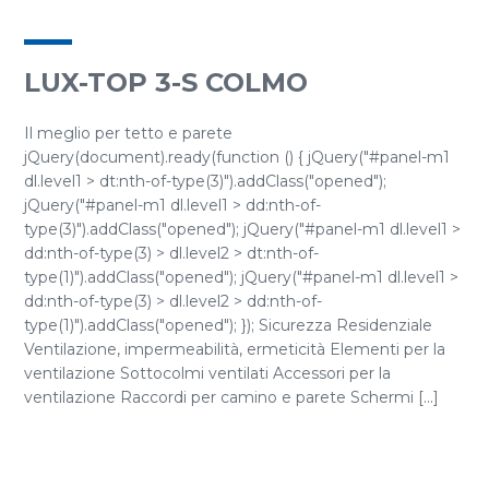
LUX-TOP 3-S COLMO
Il meglio per tetto e parete
jQuery(document).ready(function () { jQuery("#panel-m1
dl.level1 > dt:nth-of-type(3)").addClass("opened");
jQuery("#panel-m1 dl.level1 > dd:nth-of-
type(3)").addClass("opened"); jQuery("#panel-m1 dl.level1 >
dd:nth-of-type(3) > dl.level2 > dt:nth-of-
type(1)").addClass("opened"); jQuery("#panel-m1 dl.level1 >
dd:nth-of-type(3) > dl.level2 > dd:nth-of-
type(1)").addClass("opened"); }); Sicurezza Residenziale
Ventilazione, impermeabilità, ermeticità Elementi per la
ventilazione Sottocolmi ventilati Accessori per la
ventilazione Raccordi per camino e parete Schermi [...]