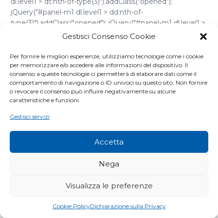
dl.level1 > dt:nth-of-type(3)").addClass("opened");
jQuery("#panel-m1 dl.level1 > dd:nth-of-
type(3)").addClass("opened"); jQuery("#panel-m1 dl.level1 >
dd:nth-of-type(3) > dl.level2 > dt:nth-of-
Gestisci Consenso Cookie
type(1)").addClass("opened"); jQuery("#panel-m1 dl.level1 >
dd:nth-of-type(3) > dl.level2 > dd:nth-of-
Per fornire le migliori esperienze, utilizziamo tecnologie come i cookie
per memorizzare e/o accedere alle informazioni del dispositivo. Il
type(1)").addClass("opened"); }); Sicurezza Residenziale
consenso a queste tecnologie ci permetterà di elaborare dati come il
Ventilazione, impermeabilità, ermeticità Elementi per la
comportamento di navigazione o ID univoci su questo sito. Non fornire
ventilazione Sottocolmi ventilati Accessori per la
o revocare il consenso può influire negativamente su alcune
ventilazione Raccordi per camino e parete Schermi [...]
caratteristiche e funzioni.
Gestisci servizi
Accetta
Nega
Visualizza le preferenze
Cookie Policy
Dichiarazione sulla Privacy