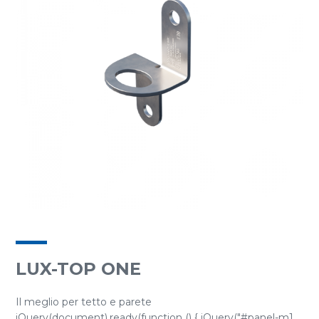
LUX-TOP ONE
Il meglio per tetto e parete
jQuery(document).ready(function () { jQuery("#panel-m1