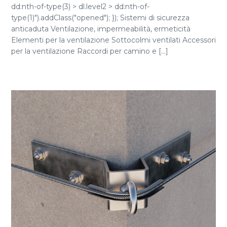
dd:nth-of-type(3) > dl.level2 > dd:nth-of-
type(1)").addClass("opened"); }); Sistemi di sicurezza
anticaduta Ventilazione, impermeabilità, ermeticità
Elementi per la ventilazione Sottocolmi ventilati Accessori
per la ventilazione Raccordi per camino e [...]