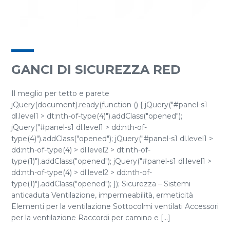
GANCI DI SICUREZZA RED
Il meglio per tetto e parete
jQuery(document).ready(function () { jQuery("#panel-s1
dl.level1 > dt:nth-of-type(4)").addClass("opened");
jQuery("#panel-s1 dl.level1 > dd:nth-of-
type(4)").addClass("opened"); jQuery("#panel-s1 dl.level1 >
dd:nth-of-type(4) > dl.level2 > dt:nth-of-
type(1)").addClass("opened"); jQuery("#panel-s1 dl.level1 >
dd:nth-of-type(4) > dl.level2 > dd:nth-of-
type(1)").addClass("opened"); }); Sicurezza – Sistemi
anticaduta Ventilazione, impermeabilità, ermeticità
Elementi per la ventilazione Sottocolmi ventilati Accessori
per la ventilazione Raccordi per camino e [...]