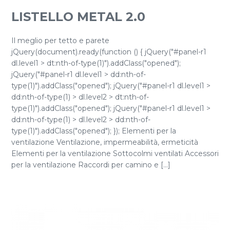
LISTELLO METAL 2.0
Il meglio per tetto e parete
jQuery(document).ready(function () { jQuery("#panel-r1
dl.level1 > dt:nth-of-type(1)").addClass("opened");
jQuery("#panel-r1 dl.level1 > dd:nth-of-
type(1)").addClass("opened"); jQuery("#panel-r1 dl.level1 >
dd:nth-of-type(1) > dl.level2 > dt:nth-of-
type(1)").addClass("opened"); jQuery("#panel-r1 dl.level1 >
dd:nth-of-type(1) > dl.level2 > dd:nth-of-
type(1)").addClass("opened"); }); Elementi per la
ventilazione Ventilazione, impermeabilità, ermeticità
Elementi per la ventilazione Sottocolmi ventilati Accessori
per la ventilazione Raccordi per camino e [...]