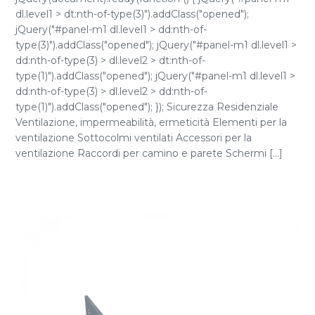
dl.level1 > dt:nth-of-type(3)").addClass("opened");
jQuery("#panel-m1 dl.level1 > dd:nth-of-
type(3)").addClass("opened"); jQuery("#panel-m1 dl.level1 >
dd:nth-of-type(3) > dl.level2 > dt:nth-of-
type(1)").addClass("opened"); jQuery("#panel-m1 dl.level1 >
dd:nth-of-type(3) > dl.level2 > dd:nth-of-
type(1)").addClass("opened"); }); Sicurezza Residenziale
Ventilazione, impermeabilità, ermeticità Elementi per la
ventilazione Sottocolmi ventilati Accessori per la
ventilazione Raccordi per camino e parete Schermi [...]