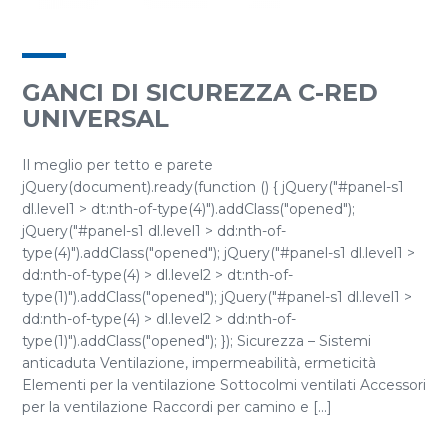
GANCI DI SICUREZZA C-RED
UNIVERSAL
Il meglio per tetto e parete
jQuery(document).ready(function () { jQuery("#panel-s1
dl.level1 > dt:nth-of-type(4)").addClass("opened");
jQuery("#panel-s1 dl.level1 > dd:nth-of-
type(4)").addClass("opened"); jQuery("#panel-s1 dl.level1 >
dd:nth-of-type(4) > dl.level2 > dt:nth-of-
type(1)").addClass("opened"); jQuery("#panel-s1 dl.level1 >
dd:nth-of-type(4) > dl.level2 > dd:nth-of-
type(1)").addClass("opened"); }); Sicurezza – Sistemi
anticaduta Ventilazione, impermeabilità, ermeticità
Elementi per la ventilazione Sottocolmi ventilati Accessori
per la ventilazione Raccordi per camino e [...]