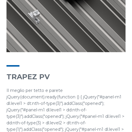
TRAPEZ PV
Il meglio per tetto e parete
jQuery(document).ready(function () { jQuery("#panel-m1
dl.level1 > dt:nth-of-type(3)").addClass("opened");
jQuery("#panel-m1 dl.level1 > dd:nth-of-
type(3)").addClass("opened"); jQuery("#panel-m1 dl.level1 >
dd:nth-of-type(3) > dl.level2 > dt:nth-of-
type(1)").addClass("opened"); jQuery("#panel-m1 dl.level1 >