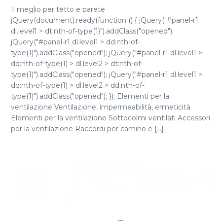
Il meglio per tetto e parete
jQuery(document).ready(function () { jQuery("#panel-r1
dl.level1 > dt:nth-of-type(1)").addClass("opened");
jQuery("#panel-r1 dl.level1 > dd:nth-of-
type(1)").addClass("opened"); jQuery("#panel-r1 dl.level1 >
dd:nth-of-type(1) > dl.level2 > dt:nth-of-
type(1)").addClass("opened"); jQuery("#panel-r1 dl.level1 >
dd:nth-of-type(1) > dl.level2 > dd:nth-of-
type(1)").addClass("opened"); }); Elementi per la
ventilazione Ventilazione, impermeabilità, ermeticità
Elementi per la ventilazione Sottocolmi ventilati Accessori
per la ventilazione Raccordi per camino e [...]