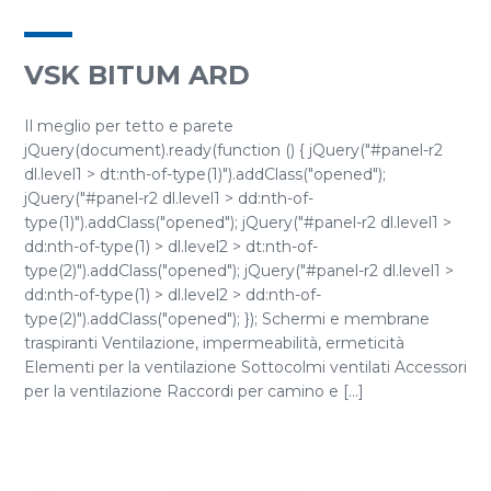
VSK BITUM ARD
Il meglio per tetto e parete
jQuery(document).ready(function () { jQuery("#panel-r2
dl.level1 > dt:nth-of-type(1)").addClass("opened");
jQuery("#panel-r2 dl.level1 > dd:nth-of-
type(1)").addClass("opened"); jQuery("#panel-r2 dl.level1 >
dd:nth-of-type(1) > dl.level2 > dt:nth-of-
type(2)").addClass("opened"); jQuery("#panel-r2 dl.level1 >
dd:nth-of-type(1) > dl.level2 > dd:nth-of-
type(2)").addClass("opened"); }); Schermi e membrane
traspiranti Ventilazione, impermeabilità, ermeticità
Elementi per la ventilazione Sottocolmi ventilati Accessori
per la ventilazione Raccordi per camino e [...]