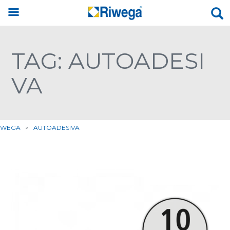
TAG: AUTOADESI
VA
IWEGA
>
AUTOADESIVA