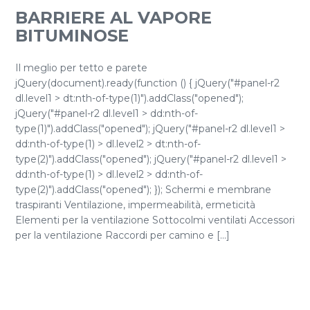
BARRIERE AL VAPORE
BITUMINOSE
Il meglio per tetto e parete
jQuery(document).ready(function () { jQuery("#panel-r2
dl.level1 > dt:nth-of-type(1)").addClass("opened");
jQuery("#panel-r2 dl.level1 > dd:nth-of-
type(1)").addClass("opened"); jQuery("#panel-r2 dl.level1 >
dd:nth-of-type(1) > dl.level2 > dt:nth-of-
type(2)").addClass("opened"); jQuery("#panel-r2 dl.level1 >
dd:nth-of-type(1) > dl.level2 > dd:nth-of-
type(2)").addClass("opened"); }); Schermi e membrane
traspiranti Ventilazione, impermeabilità, ermeticità
Elementi per la ventilazione Sottocolmi ventilati Accessori
per la ventilazione Raccordi per camino e [...]