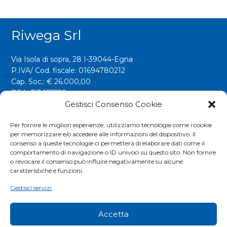
Riwega Srl
Via Isola di sopra, 28 I-39044-Egna
P.IVA/ Cod. fiscale: 01694780212
Cap. Soc.: € 26.000,00
REA: BZ 157538
Gestisci Consenso Cookie
info@riwega.com
riwega@legalmail.it
Per fornire le migliori esperienze, utilizziamo tecnologie come i cookie
per memorizzare e/o accedere alle informazioni del dispositivo. Il
Tel.
+39 0471 827500
consenso a queste tecnologie ci permetterà di elaborare dati come il
comportamento di navigazione o ID univoci su questo sito. Non fornire
o revocare il consenso può influire negativamente su alcune
Social
caratteristiche e funzioni.
Gestisci servizi
Accetta