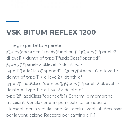
VSK BITUM REFLEX 1200
Il meglio per tetto e parete
jQuery(document).ready(function () { jQuery("#panel-r2
dl.level1 > dt:nth-of-type(1)").addClass("opened");
jQuery("#panel-r2 dl.level1 > dd:nth-of-
type(1)").addClass("opened"); jQuery("#panel-r2 dl.level1 >
dd:nth-of-type(1) > dl.level2 > dt:nth-of-
type(2)").addClass("opened"); jQuery("#panel-r2 dl.level1 >
dd:nth-of-type(1) > dl.level2 > dd:nth-of-
type(2)").addClass("opened"); }); Schermi e membrane
traspiranti Ventilazione, impermeabilità, ermeticità
Elementi per la ventilazione Sottocolmi ventilati Accessori
per la ventilazione Raccordi per camino e [...]