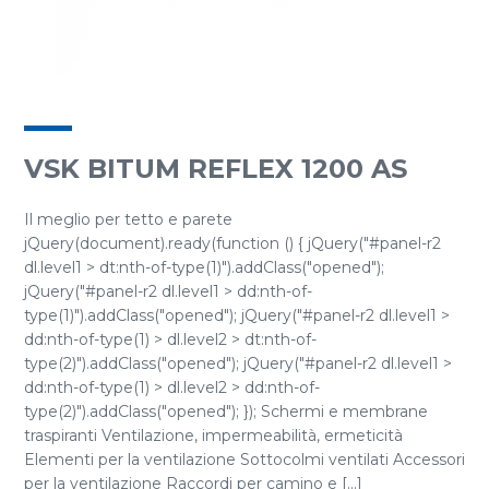
VSK BITUM REFLEX 1200 AS
Il meglio per tetto e parete
jQuery(document).ready(function () { jQuery("#panel-r2
dl.level1 > dt:nth-of-type(1)").addClass("opened");
jQuery("#panel-r2 dl.level1 > dd:nth-of-
type(1)").addClass("opened"); jQuery("#panel-r2 dl.level1 >
dd:nth-of-type(1) > dl.level2 > dt:nth-of-
type(2)").addClass("opened"); jQuery("#panel-r2 dl.level1 >
dd:nth-of-type(1) > dl.level2 > dd:nth-of-
type(2)").addClass("opened"); }); Schermi e membrane
traspiranti Ventilazione, impermeabilità, ermeticità
Elementi per la ventilazione Sottocolmi ventilati Accessori
per la ventilazione Raccordi per camino e [...]