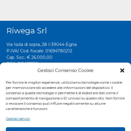
Riwega Srl
Via Isola di sopra, 28 I-39044-Egna
P.IVA/ Cod. fiscale: 01694780212
Cap. Soc.: € 26.000,00
REA: BZ 157538
Gestisci Consenso Cookie
info@riwega.com
riwega@legalmail.it
Per fornire le migliori esperienze, utilizziamo tecnologie come i cookie
per memorizzare e/o accedere alle informazioni del dispositivo. Il
Tel.
+39 0471 827500
consenso a queste tecnologie ci permetterà di elaborare dati come il
comportamento di navigazione o ID univoci su questo sito. Non fornire
o revocare il consenso può influire negativamente su alcune
Social
caratteristiche e funzioni.
Gestisci servizi