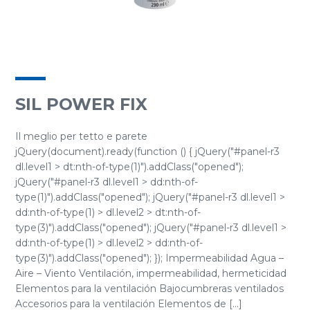
SIL POWER FIX
Il meglio per tetto e parete
jQuery(document).ready(function () { jQuery("#panel-r3
dl.level1 > dt:nth-of-type(1)").addClass("opened");
jQuery("#panel-r3 dl.level1 > dd:nth-of-
type(1)").addClass("opened"); jQuery("#panel-r3 dl.level1 >
dd:nth-of-type(1) > dl.level2 > dt:nth-of-
type(3)").addClass("opened"); jQuery("#panel-r3 dl.level1 >
dd:nth-of-type(1) > dl.level2 > dd:nth-of-
type(3)").addClass("opened"); }); Impermeabilidad Agua –
Aire – Viento Ventilación, impermeabilidad, hermeticidad
Elementos para la ventilación Bajocumbreras ventilados
Accesorios para la ventilación Elementos de [...]