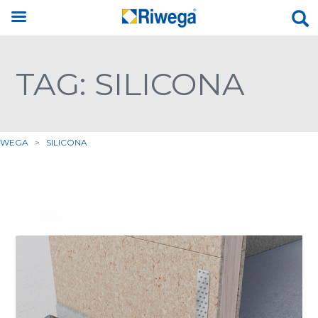
TAG: SILICONA
IWEGA
>
SILICONA