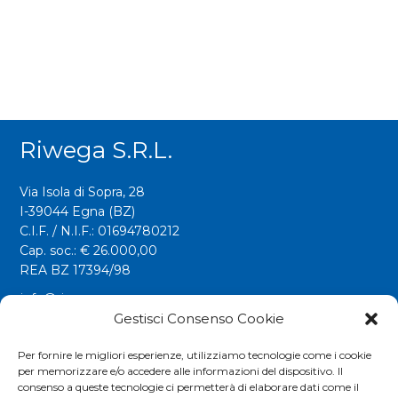
Riwega S.r.l.
Via Isola di Sopra, 28
I-39044 Egna (BZ)
C.I.F. / N.I.F.: 01694780212
Cap. soc.: € 26.000,00
REA BZ 17394/98
info@riwega.com
riwega@legalmail.it
Gestisci Consenso Cookie
Tel.
+39 0471 827500
Per fornire le migliori esperienze, utilizziamo tecnologie come i cookie
per memorizzare e/o accedere alle informazioni del dispositivo. Il
Fax. +39 0471 827555
consenso a queste tecnologie ci permetterà di elaborare dati come il