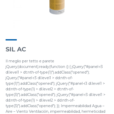
SIL AC
Il meglio per tetto e parete
jQuery(document).ready(function () { jQuery("#panel-r3
dl.level1 > dt:nth-of-type(1)").addClass("opened");
jQuery("#panel-r3 dl.level1 > dd:nth-of-
type(1)").addClass("opened"); jQuery("#panel-r3 dl.level1 >
dd:nth-of-type(1) > dl.level2 > dt:nth-of-
type(3)").addClass("opened"); jQuery("#panel-r3 dl.level1 >
dd:nth-of-type(1) > dl.level2 > dd:nth-of-
type(3)").addClass("opened"); }); Impermeabilidad Agua –
Aire – Viento Ventilación, impermeabilidad, hermeticidad