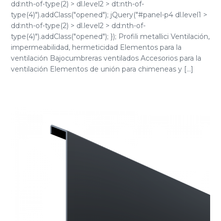
dd:nth-of-type(2) > dl.level2 > dt:nth-of-
type(4)").addClass("opened"); jQuery("#panel-p4 dl.level1 >
dd:nth-of-type(2) > dl.level2 > dd:nth-of-
type(4)").addClass("opened"); }); Profili metallici Ventilación,
impermeabilidad, hermeticidad Elementos para la
ventilación Bajocumbreras ventilados Accesorios para la
ventilación Elementos de unión para chimeneas y [...]