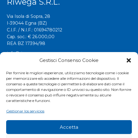
Riwega S.r.l.
Via Isola di Sopra, 28
I-39044 Egna (BZ)
C.I.F. / N.I.F.: 01694780212
Cap. soc.: € 26.000,00
REA BZ 17394/98
info@riwega.com
riwega@legalmail.it
Gestisci Consenso Cookie
Tel.
+39 0471 827500
Per fornire le migliori esperienze, utilizziamo tecnologie come i cookie
per memorizzare e/o accedere alle informazioni del dispositivo. Il
Fax. +39 0471 827555
consenso a queste tecnologie ci permetterà di elaborare dati come il
comportamento di navigazione o ID univoci su questo sito. Non fornire
o revocare il consenso può influire negativamente su alcune
Social
caratteristiche e funzioni.
Gestionar los servicios
Accetta