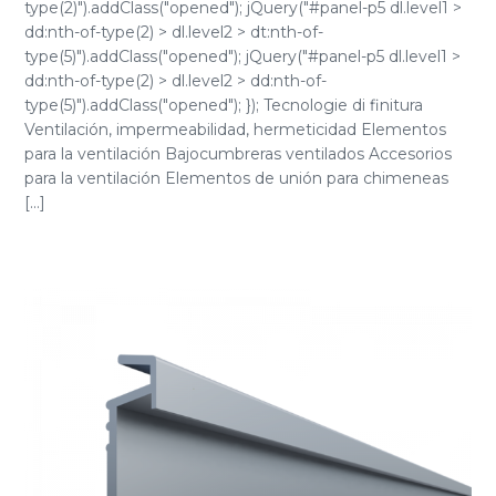
type(2)").addClass("opened"); jQuery("#panel-p5 dl.level1 >
dd:nth-of-type(2) > dl.level2 > dt:nth-of-
type(5)").addClass("opened"); jQuery("#panel-p5 dl.level1 >
dd:nth-of-type(2) > dl.level2 > dd:nth-of-
type(5)").addClass("opened"); }); Tecnologie di finitura
Ventilación, impermeabilidad, hermeticidad Elementos
para la ventilación Bajocumbreras ventilados Accesorios
para la ventilación Elementos de unión para chimeneas
[...]