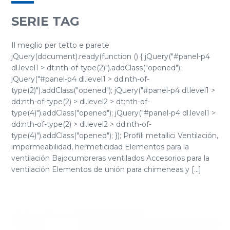
SERIE TAG
Il meglio per tetto e parete
jQuery(document).ready(function () { jQuery("#panel-p4
dl.level1 > dt:nth-of-type(2)").addClass("opened");
jQuery("#panel-p4 dl.level1 > dd:nth-of-
type(2)").addClass("opened"); jQuery("#panel-p4 dl.level1 >
dd:nth-of-type(2) > dl.level2 > dt:nth-of-
type(4)").addClass("opened"); jQuery("#panel-p4 dl.level1 >
dd:nth-of-type(2) > dl.level2 > dd:nth-of-
type(4)").addClass("opened"); }); Profili metallici Ventilación,
impermeabilidad, hermeticidad Elementos para la
ventilación Bajocumbreras ventilados Accesorios para la
ventilación Elementos de unión para chimeneas y [...]