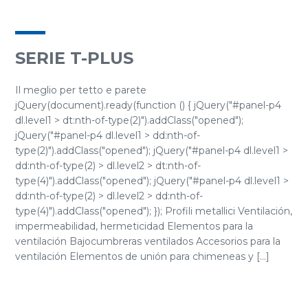
SERIE T-PLUS
Il meglio per tetto e parete
jQuery(document).ready(function () { jQuery("#panel-p4
dl.level1 > dt:nth-of-type(2)").addClass("opened");
jQuery("#panel-p4 dl.level1 > dd:nth-of-
type(2)").addClass("opened"); jQuery("#panel-p4 dl.level1 >
dd:nth-of-type(2) > dl.level2 > dt:nth-of-
type(4)").addClass("opened"); jQuery("#panel-p4 dl.level1 >
dd:nth-of-type(2) > dl.level2 > dd:nth-of-
type(4)").addClass("opened"); }); Profili metallici Ventilación,
impermeabilidad, hermeticidad Elementos para la
ventilación Bajocumbreras ventilados Accesorios para la
ventilación Elementos de unión para chimeneas y [...]