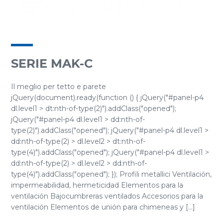
SERIE MAK-C
Il meglio per tetto e parete
jQuery(document).ready(function () { jQuery("#panel-p4
dl.level1 > dt:nth-of-type(2)").addClass("opened");
jQuery("#panel-p4 dl.level1 > dd:nth-of-
type(2)").addClass("opened"); jQuery("#panel-p4 dl.level1 >
dd:nth-of-type(2) > dl.level2 > dt:nth-of-
type(4)").addClass("opened"); jQuery("#panel-p4 dl.level1 >
dd:nth-of-type(2) > dl.level2 > dd:nth-of-
type(4)").addClass("opened"); }); Profili metallici Ventilación,
impermeabilidad, hermeticidad Elementos para la
ventilación Bajocumbreras ventilados Accesorios para la
ventilación Elementos de unión para chimeneas y [...]