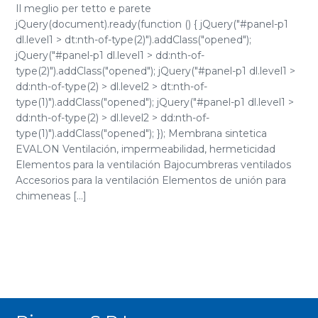
Il meglio per tetto e parete
jQuery(document).ready(function () { jQuery("#panel-p1
dl.level1 > dt:nth-of-type(2)").addClass("opened");
jQuery("#panel-p1 dl.level1 > dd:nth-of-
type(2)").addClass("opened"); jQuery("#panel-p1 dl.level1 >
dd:nth-of-type(2) > dl.level2 > dt:nth-of-
type(1)").addClass("opened"); jQuery("#panel-p1 dl.level1 >
dd:nth-of-type(2) > dl.level2 > dd:nth-of-
type(1)").addClass("opened"); }); Membrana sintetica
EVALON Ventilación, impermeabilidad, hermeticidad
Elementos para la ventilación Bajocumbreras ventilados
Accesorios para la ventilación Elementos de unión para
chimeneas [...]