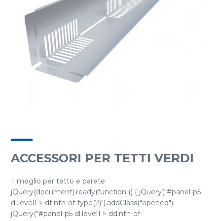
ACCESSORI PER TETTI VERDI
Il meglio per tetto e parete
jQuery(document).ready(function () { jQuery("#panel-p5
dl.level1 > dt:nth-of-type(2)").addClass("opened");
jQuery("#panel-p5 dl.level1 > dd:nth-of-