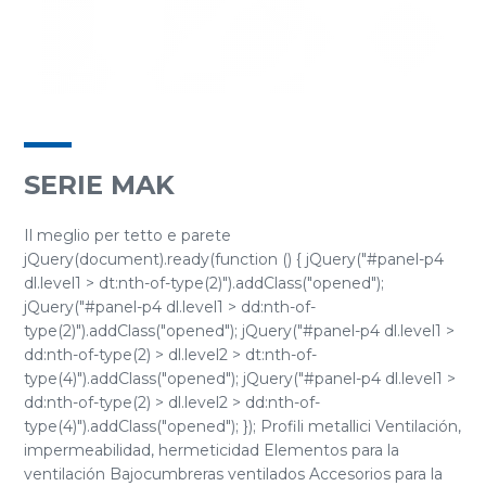
SERIE MAK
Il meglio per tetto e parete
jQuery(document).ready(function () { jQuery("#panel-p4
dl.level1 > dt:nth-of-type(2)").addClass("opened");
jQuery("#panel-p4 dl.level1 > dd:nth-of-
type(2)").addClass("opened"); jQuery("#panel-p4 dl.level1 >
dd:nth-of-type(2) > dl.level2 > dt:nth-of-
type(4)").addClass("opened"); jQuery("#panel-p4 dl.level1 >
dd:nth-of-type(2) > dl.level2 > dd:nth-of-
type(4)").addClass("opened"); }); Profili metallici Ventilación,
impermeabilidad, hermeticidad Elementos para la
ventilación Bajocumbreras ventilados Accesorios para la