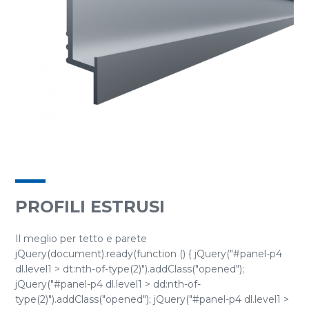
PROFILI ESTRUSI
Il meglio per tetto e parete
jQuery(document).ready(function () { jQuery("#panel-p4
dl.level1 > dt:nth-of-type(2)").addClass("opened");
jQuery("#panel-p4 dl.level1 > dd:nth-of-
type(2)").addClass("opened"); jQuery("#panel-p4 dl.level1 >