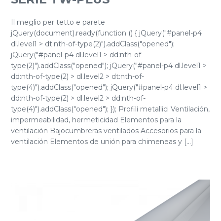
Il meglio per tetto e parete
jQuery(document).ready(function () { jQuery("#panel-p4
dl.level1 > dt:nth-of-type(2)").addClass("opened");
jQuery("#panel-p4 dl.level1 > dd:nth-of-
type(2)").addClass("opened"); jQuery("#panel-p4 dl.level1 >
dd:nth-of-type(2) > dl.level2 > dt:nth-of-
type(4)").addClass("opened"); jQuery("#panel-p4 dl.level1 >
dd:nth-of-type(2) > dl.level2 > dd:nth-of-
type(4)").addClass("opened"); }); Profili metallici Ventilación,
impermeabilidad, hermeticidad Elementos para la
ventilación Bajocumbreras ventilados Accesorios para la
ventilación Elementos de unión para chimeneas y [...]