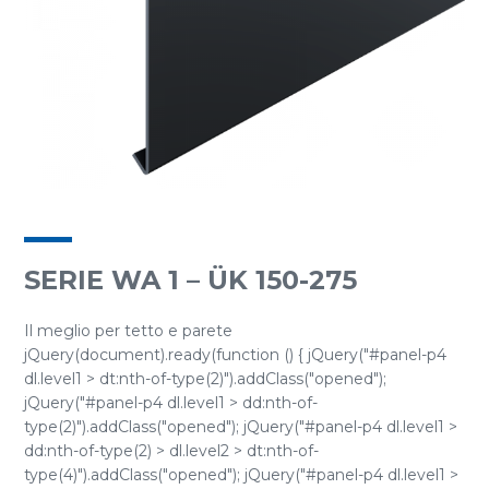
SERIE WA 1 – ÜK 150-275
Il meglio per tetto e parete
jQuery(document).ready(function () { jQuery("#panel-p4
dl.level1 > dt:nth-of-type(2)").addClass("opened");
jQuery("#panel-p4 dl.level1 > dd:nth-of-
type(2)").addClass("opened"); jQuery("#panel-p4 dl.level1 >
dd:nth-of-type(2) > dl.level2 > dt:nth-of-
type(4)").addClass("opened"); jQuery("#panel-p4 dl.level1 >