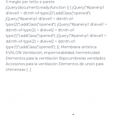
Il meglio per tetto e parete
jQuery(document).ready(function () { jQuery("#panel-p1
dl.level1 > dt:nth-of-type(2)").addClass("opened");
jQuery("#panel-p1 dl.level1 > dd:nth-of-
type(2)").addClass("opened"); jQuery("#panel-p1 dl.level1 >
dd:nth-of-type(2) > dl.level2 > dt:nth-of-
type(1)").addClass("opened"); jQuery("#panel-p1 dl.level1 >
dd:nth-of-type(2) > dl.level2 > dd:nth-of-
type(1)").addClass("opened"); }); Membrana sintetica
EVALON Ventilación, impermeabilidad, hermeticidad
Elementos para la ventilación Bajocumbreras ventilados
Accesorios para la ventilación Elementos de unión para
chimeneas [...]