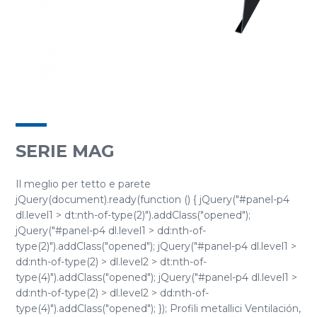
SERIE MAG
Il meglio per tetto e parete
jQuery(document).ready(function () { jQuery("#panel-p4
dl.level1 > dt:nth-of-type(2)").addClass("opened");
jQuery("#panel-p4 dl.level1 > dd:nth-of-
type(2)").addClass("opened"); jQuery("#panel-p4 dl.level1 >
dd:nth-of-type(2) > dl.level2 > dt:nth-of-
type(4)").addClass("opened"); jQuery("#panel-p4 dl.level1 >
dd:nth-of-type(2) > dl.level2 > dd:nth-of-
type(4)").addClass("opened"); }); Profili metallici Ventilación,