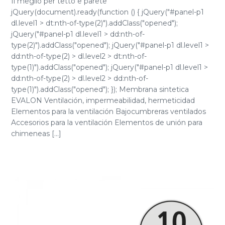
Il meglio per tetto e parete
jQuery(document).ready(function () { jQuery("#panel-p1
dl.level1 > dt:nth-of-type(2)").addClass("opened");
jQuery("#panel-p1 dl.level1 > dd:nth-of-
type(2)").addClass("opened"); jQuery("#panel-p1 dl.level1 >
dd:nth-of-type(2) > dl.level2 > dt:nth-of-
type(1)").addClass("opened"); jQuery("#panel-p1 dl.level1 >
dd:nth-of-type(2) > dl.level2 > dd:nth-of-
type(1)").addClass("opened"); }); Membrana sintetica
EVALON Ventilación, impermeabilidad, hermeticidad
Elementos para la ventilación Bajocumbreras ventilados
Accesorios para la ventilación Elementos de unión para
chimeneas [...]