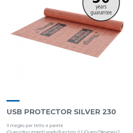
USB PROTECTOR SILVER 230
Il meglio per tetto e parete
jQuery(document).ready(function () { jQuery("#panel-r2