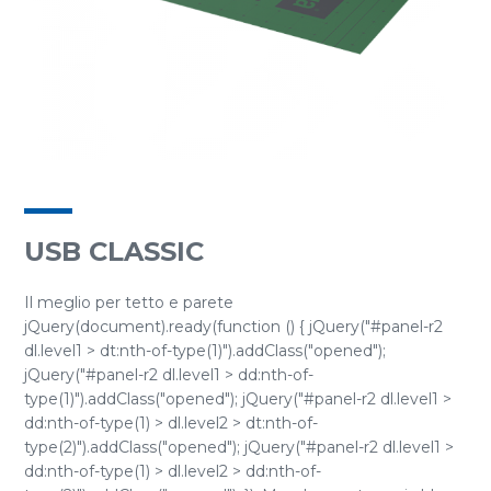
USB CLASSIC
Il meglio per tetto e parete
jQuery(document).ready(function () { jQuery("#panel-r2
dl.level1 > dt:nth-of-type(1)").addClass("opened");
jQuery("#panel-r2 dl.level1 > dd:nth-of-
type(1)").addClass("opened"); jQuery("#panel-r2 dl.level1 >
dd:nth-of-type(1) > dl.level2 > dt:nth-of-
type(2)").addClass("opened"); jQuery("#panel-r2 dl.level1 >
dd:nth-of-type(1) > dl.level2 > dd:nth-of-