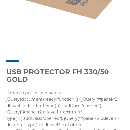
USB PROTECTOR FH 330/50
GOLD
Il meglio per tetto e parete
jQuery(document).ready(function () { jQuery("#panel-r2
dl.level1 > dt:nth-of-type(1)").addClass("opened");
jQuery("#panel-r2 dl.level1 > dd:nth-of-
type(1)").addClass("opened"); jQuery("#panel-r2 dl.level1 >
dd:nth-of-type(1) > dl.level2 > dt:nth-of-