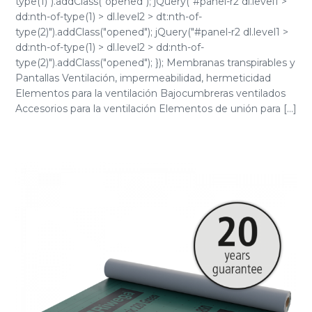
type(1)").addClass("opened"); jQuery("#panel-r2 dl.level1 >
dd:nth-of-type(1) > dl.level2 > dt:nth-of-
type(2)").addClass("opened"); jQuery("#panel-r2 dl.level1 >
dd:nth-of-type(1) > dl.level2 > dd:nth-of-
type(2)").addClass("opened"); }); Membranas transpirables y
Pantallas Ventilación, impermeabilidad, hermeticidad
Elementos para la ventilación Bajocumbreras ventilados
Accesorios para la ventilación Elementos de unión para [...]