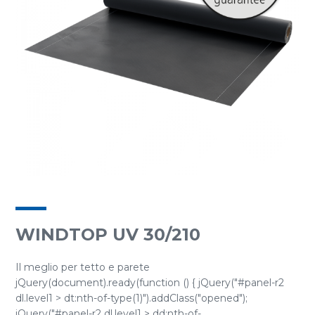
WINDTOP UV 30/210
Il meglio per tetto e parete
jQuery(document).ready(function () { jQuery("#panel-r2
dl.level1 > dt:nth-of-type(1)").addClass("opened");
jQuery("#panel-r2 dl.level1 > dd:nth-of-