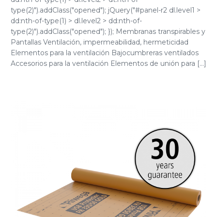
type(2)").addClass("opened"); jQuery("#panel-r2 dl.level1 >
dd:nth-of-type(1) > dl.level2 > dd:nth-of-
type(2)").addClass("opened"); }); Membranas transpirables y
Pantallas Ventilación, impermeabilidad, hermeticidad
Elementos para la ventilación Bajocumbreras ventilados
Accesorios para la ventilación Elementos de unión para [...]