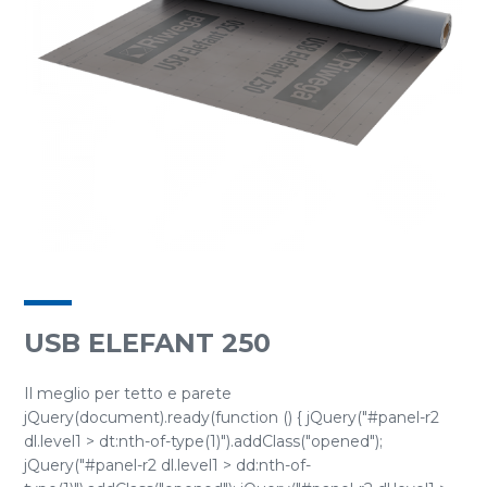
USB ELEFANT 250
Il meglio per tetto e parete
jQuery(document).ready(function () { jQuery("#panel-r2
dl.level1 > dt:nth-of-type(1)").addClass("opened");
jQuery("#panel-r2 dl.level1 > dd:nth-of-