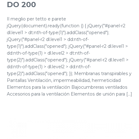
DO 200
Il meglio per tetto e parete
jQuery(document).ready(function () { jQuery("#panel-r2
dl.level1 > dt:nth-of-type(1)").addClass("opened");
jQuery("#panel-r2 dl.level1 > dd:nth-of-
type(1)").addClass("opened"); jQuery("#panel-r2 dl.level1 >
dd:nth-of-type(1) > dl.level2 > dt:nth-of-
type(2)").addClass("opened"); jQuery("#panel-r2 dl.level1 >
dd:nth-of-type(1) > dl.level2 > dd:nth-of-
type(2)").addClass("opened"); }); Membranas transpirables y
Pantallas Ventilación, impermeabilidad, hermeticidad
Elementos para la ventilación Bajocumbreras ventilados
Accesorios para la ventilación Elementos de unión para [...]