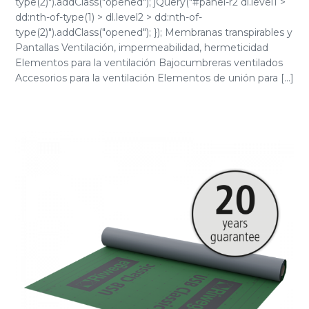
type(2)").addClass("opened"); jQuery("#panel-r2 dl.level1 >
dd:nth-of-type(1) > dl.level2 > dd:nth-of-
type(2)").addClass("opened"); }); Membranas transpirables y
Pantallas Ventilación, impermeabilidad, hermeticidad
Elementos para la ventilación Bajocumbreras ventilados
Accesorios para la ventilación Elementos de unión para [...]