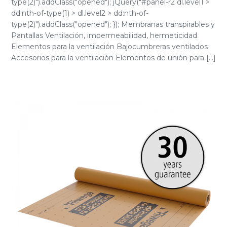
type(2)").addClass("opened"); jQuery("#panel-r2 dl.level1 >
dd:nth-of-type(1) > dl.level2 > dd:nth-of-
type(2)").addClass("opened"); }); Membranas transpirables y
Pantallas Ventilación, impermeabilidad, hermeticidad
Elementos para la ventilación Bajocumbreras ventilados
Accesorios para la ventilación Elementos de unión para [...]