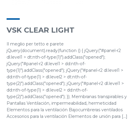
VSK CLEAR LIGHT
Il meglio per tetto e parete
jQuery(document).ready(function () { jQuery("#panel-r2
dl.level1 > dt:nth-of-type(1)").addClass("opened");
jQuery("#panel-r2 dl.level1 > dd:nth-of-
type(1)").addClass("opened"); jQuery("#panel-r2 dl.level1 >
dd:nth-of-type(1) > dl.level2 > dt:nth-of-
type(2)").addClass("opened"); jQuery("#panel-r2 dl.level1 >
dd:nth-of-type(1) > dl.level2 > dd:nth-of-
type(2)").addClass("opened"); }); Membranas transpirables y
Pantallas Ventilación, impermeabilidad, hermeticidad
Elementos para la ventilación Bajocumbreras ventilados
Accesorios para la ventilación Elementos de unión para [...]