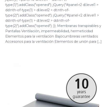
type(1)").addClass("opened"); jQuery("#panel-r2 dl.level1 >
dd:nth-of-type(1) > dl.level2 > dt:nth-of-
type(2)").addClass("opened"); jQuery("#panel-r2 dl.level1 >
dd:nth-of-type(1) > dl.level2 > dd:nth-of-
type(2)").addClass("opened"); }); Membranas transpirables y
Pantallas Ventilación, impermeabilidad, hermeticidad
Elementos para la ventilación Bajocumbreras ventilados
Accesorios para la ventilación Elementos de unión para [...]