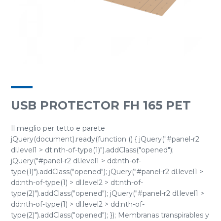
USB PROTECTOR FH 165 PET
Il meglio per tetto e parete
jQuery(document).ready(function () { jQuery("#panel-r2
dl.level1 > dt:nth-of-type(1)").addClass("opened");
jQuery("#panel-r2 dl.level1 > dd:nth-of-
type(1)").addClass("opened"); jQuery("#panel-r2 dl.level1 >
dd:nth-of-type(1) > dl.level2 > dt:nth-of-
type(2)").addClass("opened"); jQuery("#panel-r2 dl.level1 >
dd:nth-of-type(1) > dl.level2 > dd:nth-of-
type(2)").addClass("opened"); }); Membranas transpirables y