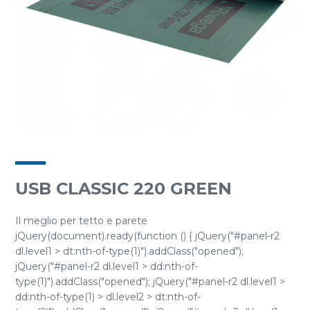
USB CLASSIC 220 GREEN
Il meglio per tetto e parete
jQuery(document).ready(function () { jQuery("#panel-r2
dl.level1 > dt:nth-of-type(1)").addClass("opened");
jQuery("#panel-r2 dl.level1 > dd:nth-of-
type(1)").addClass("opened"); jQuery("#panel-r2 dl.level1 >
dd:nth-of-type(1) > dl.level2 > dt:nth-of-