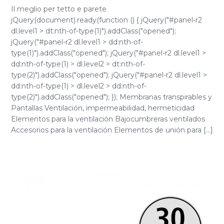
Il meglio per tetto e parete
jQuery(document).ready(function () { jQuery("#panel-r2
dl.level1 > dt:nth-of-type(1)").addClass("opened");
jQuery("#panel-r2 dl.level1 > dd:nth-of-
type(1)").addClass("opened"); jQuery("#panel-r2 dl.level1 >
dd:nth-of-type(1) > dl.level2 > dt:nth-of-
type(2)").addClass("opened"); jQuery("#panel-r2 dl.level1 >
dd:nth-of-type(1) > dl.level2 > dd:nth-of-
type(2)").addClass("opened"); }); Membranas transpirables y
Pantallas Ventilación, impermeabilidad, hermeticidad
Elementos para la ventilación Bajocumbreras ventilados
Accesorios para la ventilación Elementos de unión para [...]