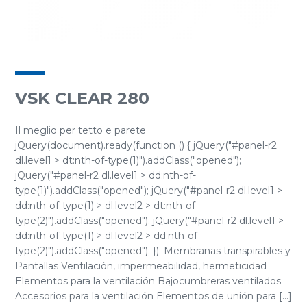
VSK CLEAR 280
Il meglio per tetto e parete
jQuery(document).ready(function () { jQuery("#panel-r2
dl.level1 > dt:nth-of-type(1)").addClass("opened");
jQuery("#panel-r2 dl.level1 > dd:nth-of-
type(1)").addClass("opened"); jQuery("#panel-r2 dl.level1 >
dd:nth-of-type(1) > dl.level2 > dt:nth-of-
type(2)").addClass("opened"); jQuery("#panel-r2 dl.level1 >
dd:nth-of-type(1) > dl.level2 > dd:nth-of-
type(2)").addClass("opened"); }); Membranas transpirables y
Pantallas Ventilación, impermeabilidad, hermeticidad
Elementos para la ventilación Bajocumbreras ventilados
Accesorios para la ventilación Elementos de unión para [...]