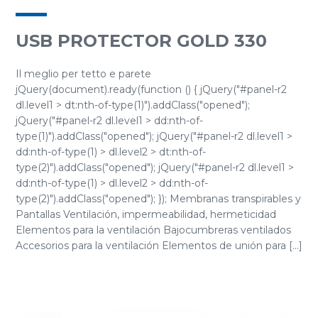
USB PROTECTOR GOLD 330
Il meglio per tetto e parete
jQuery(document).ready(function () { jQuery("#panel-r2
dl.level1 > dt:nth-of-type(1)").addClass("opened");
jQuery("#panel-r2 dl.level1 > dd:nth-of-
type(1)").addClass("opened"); jQuery("#panel-r2 dl.level1 >
dd:nth-of-type(1) > dl.level2 > dt:nth-of-
type(2)").addClass("opened"); jQuery("#panel-r2 dl.level1 >
dd:nth-of-type(1) > dl.level2 > dd:nth-of-
type(2)").addClass("opened"); }); Membranas transpirables y
Pantallas Ventilación, impermeabilidad, hermeticidad
Elementos para la ventilación Bajocumbreras ventilados
Accesorios para la ventilación Elementos de unión para [...]