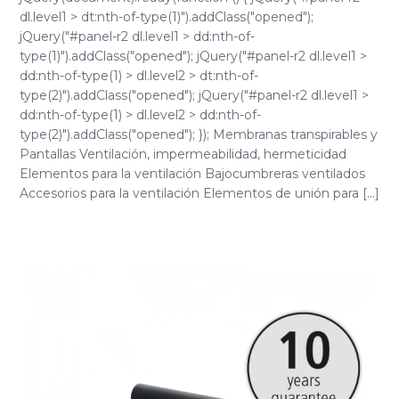
dl.level1 > dt:nth-of-type(1)").addClass("opened");
jQuery("#panel-r2 dl.level1 > dd:nth-of-
type(1)").addClass("opened"); jQuery("#panel-r2 dl.level1 >
dd:nth-of-type(1) > dl.level2 > dt:nth-of-
type(2)").addClass("opened"); jQuery("#panel-r2 dl.level1 >
dd:nth-of-type(1) > dl.level2 > dd:nth-of-
type(2)").addClass("opened"); }); Membranas transpirables y
Pantallas Ventilación, impermeabilidad, hermeticidad
Elementos para la ventilación Bajocumbreras ventilados
Accesorios para la ventilación Elementos de unión para [...]