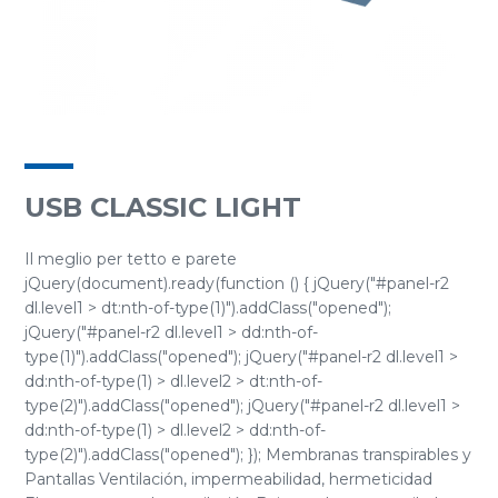
USB CLASSIC LIGHT
Il meglio per tetto e parete
jQuery(document).ready(function () { jQuery("#panel-r2
dl.level1 > dt:nth-of-type(1)").addClass("opened");
jQuery("#panel-r2 dl.level1 > dd:nth-of-
type(1)").addClass("opened"); jQuery("#panel-r2 dl.level1 >
dd:nth-of-type(1) > dl.level2 > dt:nth-of-
type(2)").addClass("opened"); jQuery("#panel-r2 dl.level1 >
dd:nth-of-type(1) > dl.level2 > dd:nth-of-
type(2)").addClass("opened"); }); Membranas transpirables y
Pantallas Ventilación, impermeabilidad, hermeticidad