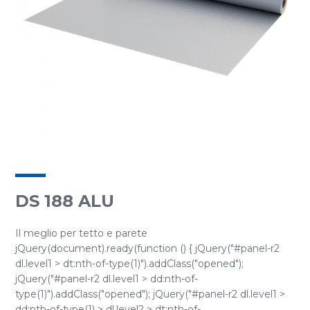
DS 188 ALU
Il meglio per tetto e parete
jQuery(document).ready(function () { jQuery("#panel-r2
dl.level1 > dt:nth-of-type(1)").addClass("opened");
jQuery("#panel-r2 dl.level1 > dd:nth-of-
type(1)").addClass("opened"); jQuery("#panel-r2 dl.level1 >
dd:nth-of-type(1) > dl.level2 > dt:nth-of-