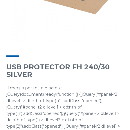
USB PROTECTOR FH 240/30
SILVER
Il meglio per tetto e parete
jQuery(document).ready(function () { jQuery("#panel-r2
dl.level1 > dt:nth-of-type(1)").addClass("opened");
jQuery("#panel-r2 dl.level1 > dd:nth-of-
type(1)").addClass("opened"); jQuery("#panel-r2 dl.level1 >
dd:nth-of-type(1) > dl.level2 > dt:nth-of-
type(2)").addClass("opened"); jQuery("#panel-r2 dl.level1 >