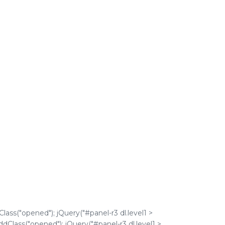
Class("opened"); jQuery("#panel-r3 dl.level1 >
addClass("opened"); jQuery("#panel-r3 dl.level1 >