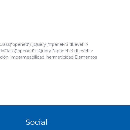
Class("opened"); jQuery("#panel-r3 dl.level1 >
addClass("opened"); jQuery("#panel-r3 dl.level1 >
tilación, impermeabilidad, hermeticidad Elementos
Social