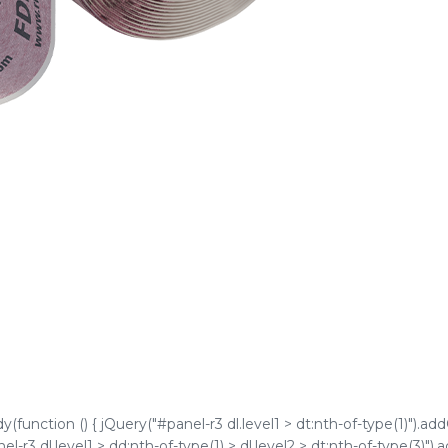
function () { jQuery("#panel-r3 dl.level1 > dt:nth-of-type(1)").add
l-r3 dl.level1 > dd:nth-of-type(1) > dl.level2 > dt:nth-of-type(3)").