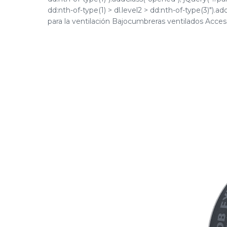
dd:nth-of-type(1) > dl.level2 > dd:nth-of-type(3)")
para la ventilación Bajocumbreras ventilados Accesor