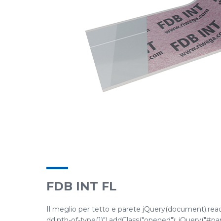
FDB INT FL
Il meglio per tetto e parete jQuery(document).ready(
dd:nth-of-type(1)").addClass("opened"); jQuery("#pane