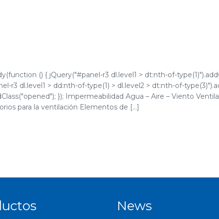
function () { jQuery("#panel-r3 dl.level1 > dt:nth-of-type(1)").add
l-r3 dl.level1 > dd:nth-of-type(1) > dl.level2 > dt:nth-of-type(3)").
.addClass("opened"); }); Impermeabilidad Agua – Aire – Viento Ven
ios para la ventilación Elementos de [...]
ductos
News