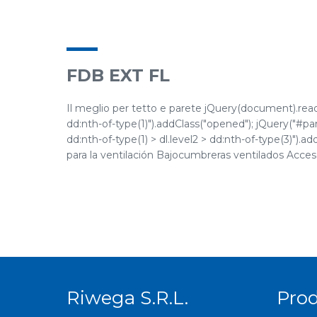
FDB EXT FL
Il meglio per tetto e parete jQuery(document).ready(
dd:nth-of-type(1)").addClass("opened"); jQuery("#pane
dd:nth-of-type(1) > dl.level2 > dd:nth-of-type(3)")
para la ventilación Bajocumbreras ventilados Accesor
Riwega S.r.l.
Pro