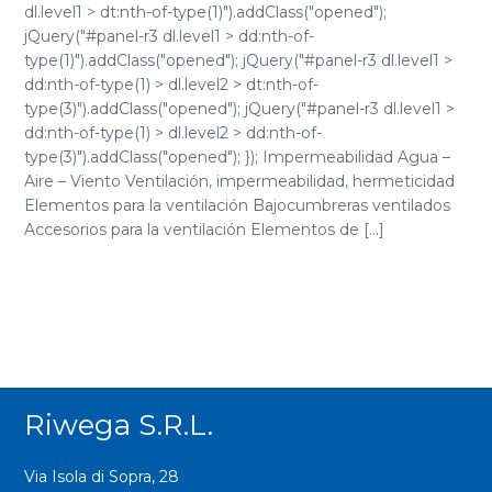
dl.level1 > dt:nth-of-type(1)").addClass("opened");
jQuery("#panel-r3 dl.level1 > dd:nth-of-
type(1)").addClass("opened"); jQuery("#panel-r3 dl.level1 >
dd:nth-of-type(1) > dl.level2 > dt:nth-of-
type(3)").addClass("opened"); jQuery("#panel-r3 dl.level1 >
dd:nth-of-type(1) > dl.level2 > dd:nth-of-
type(3)").addClass("opened"); }); Impermeabilidad Agua –
Aire – Viento Ventilación, impermeabilidad, hermeticidad
Elementos para la ventilación Bajocumbreras ventilados
Accesorios para la ventilación Elementos de [...]
Riwega S.r.l.
Via Isola di Sopra, 28