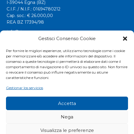
I-39044 Egna (BZ)
C.I.F. / N.I.F.: 01694780212
Cap. soc.: € 26.000,00
REA BZ 17394/98
info@riwega.com
riwega@legalmail.it
Gestisci Consenso Cookie
Tel.
+39 0471 827500
Per fornire le migliori esperienze, utilizziamo tecnologie come i cookie
per memorizzare e/o accedere alle informazioni del dispositivo. Il
Fax. +39 0471 827555
consenso a queste tecnologie ci permetterà di elaborare dati come il
comportamento di navigazione o ID univoci su questo sito. Non fornire
o revocare il consenso può influire negativamente su alcune
Social
caratteristiche e funzioni.
Gestionar los servicios
Accetta
Nega
Visualizza le preferenze
COOKIES POLICY
|
PRIVACY POLICY
|
EXTRANET