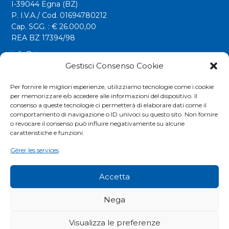
I-39044 Egna (BZ)
P. I.V.A./ Cod. 01694780212
Cap. SGG. : € 26.000,00
REA BZ 17394/98
info@riwega.com
riwega@legalmail.it
Gestisci Consenso Cookie
Tel.
+39 0471 827500
Per fornire le migliori esperienze, utilizziamo tecnologie come i cookie
per memorizzare e/o accedere alle informazioni del dispositivo. Il
Fax. +39 0471 827555
consenso a queste tecnologie ci permetterà di elaborare dati come il
comportamento di navigazione o ID univoci su questo sito. Non fornire
o revocare il consenso può influire negativamente su alcune
Social
caratteristiche e funzioni.
Gérer les services
Accetta
Nega
Visualizza le preferenze
COOKIES POLICY
|
PRIVACY POLICY
|
EXTRANET