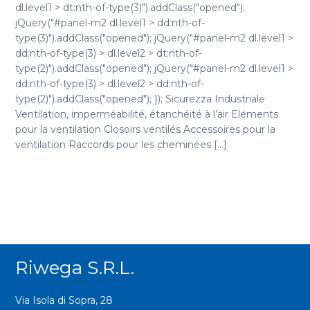
dl.level1 > dt:nth-of-type(3)").addClass("opened");
jQuery("#panel-m2 dl.level1 > dd:nth-of-
type(3)").addClass("opened"); jQuery("#panel-m2 dl.level1 >
dd:nth-of-type(3) > dl.level2 > dt:nth-of-
type(2)").addClass("opened"); jQuery("#panel-m2 dl.level1 >
dd:nth-of-type(3) > dl.level2 > dd:nth-of-
type(2)").addClass("opened"); }); Sicurezza Industriale
Ventilation, imperméabilité, étanchéité à l’air Eléments
pour la ventilation Closoirs ventilés Accessoires pour la
ventilation Raccords pour les cheminées [...]
Riwega S.r.l.
Via Isola di Sopra, 28