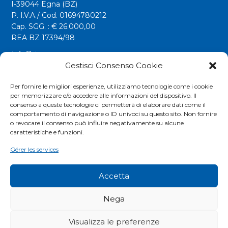
I-39044 Egna (BZ)
P. I.V.A./ Cod. 01694780212
Cap. SGG. : € 26.000,00
REA BZ 17394/98
info@riwega.com
riwega@legalmail.it
Gestisci Consenso Cookie
Tel.
+39 0471 827500
Per fornire le migliori esperienze, utilizziamo tecnologie come i cookie
per memorizzare e/o accedere alle informazioni del dispositivo. Il
Fax. +39 0471 827555
consenso a queste tecnologie ci permetterà di elaborare dati come il
comportamento di navigazione o ID univoci su questo sito. Non fornire
o revocare il consenso può influire negativamente su alcune
Social
caratteristiche e funzioni.
Gérer les services
Accetta
Nega
Visualizza le preferenze
COOKIES POLICY
|
PRIVACY POLICY
|
EXTRANET