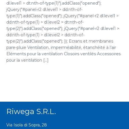
dl.level1 > dt:nth-of-type(1)").addClass("opened");
jQuery("#panel-r2 dl.level1 > dd:nth-of-
type(1)").addClass("opened"); jQuery("#panel-r2 dl.level1 >
dd:nth-of-type(1) > dl.level2 > dt:nth-of-
type(2)").addClass("opened"); jQuery("#panel-r2 dl.level1 >
dd:nth-of-type(1) > dl.level2 > dd:nth-of-
type(2)").addClass("opened"); }); Ecrans et membranes
pare-pluie Ventilation, imperméabilité, étanchéité à l’air
Eléments pour la ventilation Closoirs ventilés Accessoires
pour la ventilation [...]
Riwega S.r.l.
Via Isola di Sopra, 28