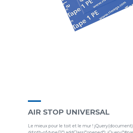
AIR STOP UNIVERSAL
Le mieux pour le toit et le mur ! jQuery(document).re
dd:nth-of-type(1)").addClass("opened"); jQuery("#pane