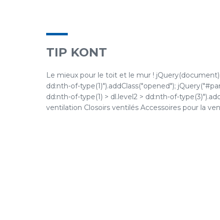
TIP KONT
Le mieux pour le toit et le mur ! jQuery(document).re
dd:nth-of-type(1)").addClass("opened"); jQuery("#pane
dd:nth-of-type(1) > dl.level2 > dd:nth-of-type(3)").a
ventilation Closoirs ventilés Accessoires pour la venti