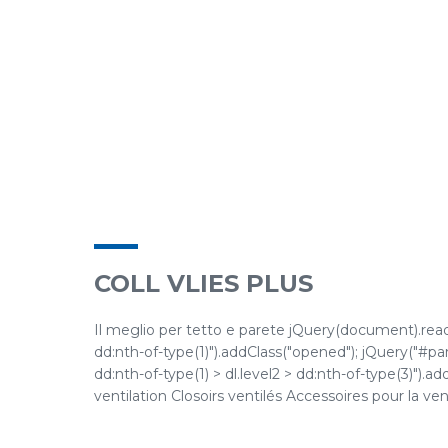
COLL VLIES PLUS
Il meglio per tetto e parete jQuery(document).ready(
dd:nth-of-type(1)").addClass("opened"); jQuery("#pane
dd:nth-of-type(1) > dl.level2 > dd:nth-of-type(3)").a
ventilation Closoirs ventilés Accessoires pour la vent