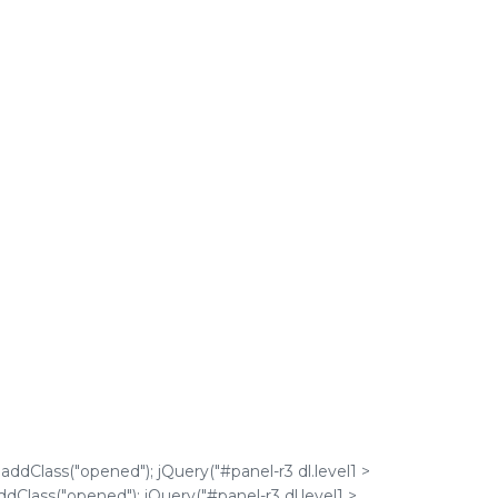
.addClass("opened"); jQuery("#panel-r3 dl.level1 >
addClass("opened"); jQuery("#panel-r3 dl.level1 >