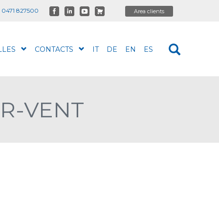
 0471 827500
LLES
CONTACTS
IT
DE
EN
ES
IR-VENT