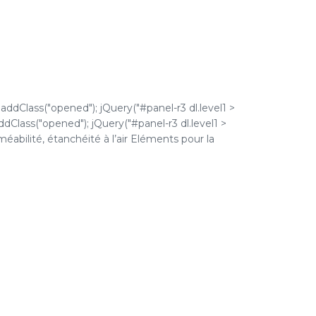
.addClass("opened"); jQuery("#panel-r3 dl.level1 >
addClass("opened"); jQuery("#panel-r3 dl.level1 >
rméabilité, étanchéité à l’air Eléments pour la