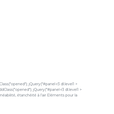
Class("opened"); jQuery("#panel-r3 dl.level1 >
addClass("opened"); jQuery("#panel-r3 dl.level1 >
rméabilité, étanchéité à l’air Eléments pour la