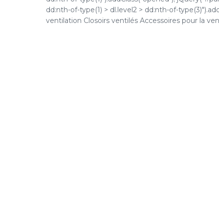
dd:nth-of-type(1) > dl.level2 > dd:nth-of-type(3)").a
ventilation Closoirs ventilés Accessoires pour la venti