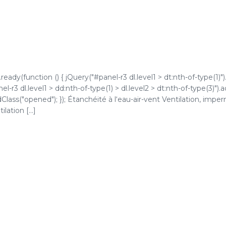
ady(function () { jQuery("#panel-r3 dl.level1 > dt:nth-of-type(1)")
l-r3 dl.level1 > dd:nth-of-type(1) > dl.level2 > dt:nth-of-type(3)").
ddClass("opened"); }); Étanchéité à l‘eau-air-vent Ventilation, impe
lation [...]