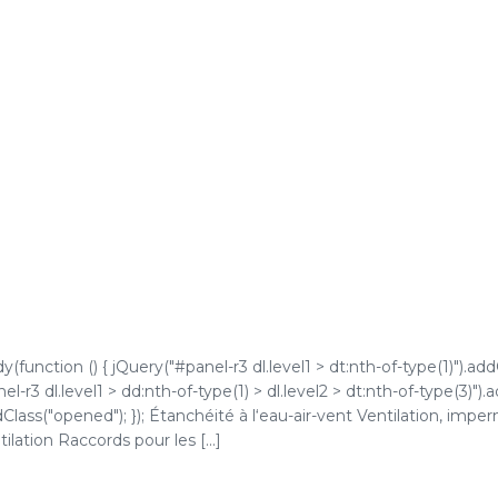
function () { jQuery("#panel-r3 dl.level1 > dt:nth-of-type(1)").add
l-r3 dl.level1 > dd:nth-of-type(1) > dl.level2 > dt:nth-of-type(3)").
ddClass("opened"); }); Étanchéité à l‘eau-air-vent Ventilation, impe
ilation Raccords pour les [...]