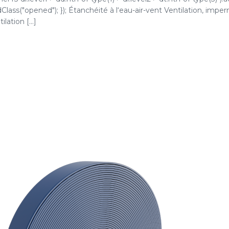
ddClass("opened"); }); Étanchéité à l‘eau-air-vent Ventilation, impe
lation [...]