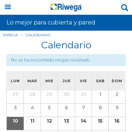
Lo mejor para cubierta y pared
RIWEGA
>
CALENDARIO
Calendario
No se ha encontrado ningún resultado.
LUN
MAR
MIE
JUE
VIE
SAB
DOM
27
28
29
30
31
1
2
3
4
5
6
7
8
9
10
11
12
13
14
15
16